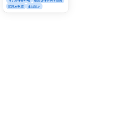
電子郵件客戶端
檔案儲存和共享應用
知識庫軟體
產品演示
Fac
Twi
Lin
Pin
Sna
Wh