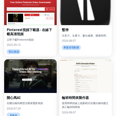
Pinterest視頻下載器 - 在線下
暫停
載高清視頻
注意力、生產力、數位健康、螢幕時間、
立即下載Pinterest視頻
2026-08-07
2025-09-15
專案管理軟體
視訊會議
Fac
Twi
Lin
Pin
開心馬AI
輪班時間表製作器
Sna
在幾分鐘內將想法變成電影視頻
使用簡單的線上規劃程式在幾分鐘內建立
員工輪班時間表
2026-07-29
Wh
2026-08-07
AI角色