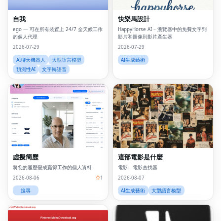
自我
快樂馬設計
ego — 可在所有裝置上 24/7 全天候工作
HappyHorse AI – 瀏覽器中的免費文字到
的個人代理
影片和圖像到影片產生器
2026-07-29
2026-07-29
AI聊天機器人
大型語言模型
AI生成藝術
預測性AI
文字轉語音
虛擬簡歷
這部電影是什麼
將您的履歷變成贏得工作的個人資料
電影、電影查找器
2026-08-06
1
2026-08-07
搜尋
AI生成藝術
大型語言模型