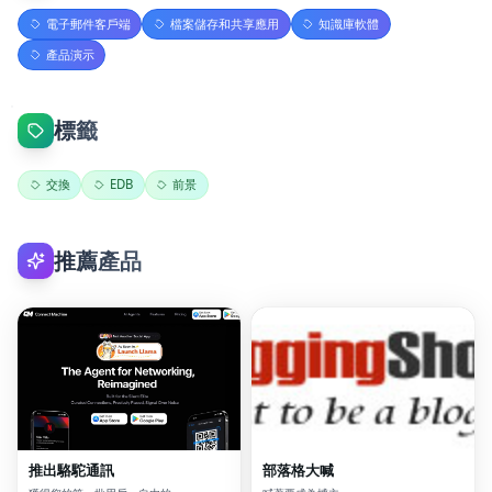
電子郵件客戶端
檔案儲存和共享應用
知識庫軟體
產品演示
標籤
交換
EDB
前景
推薦產品
推出駱駝通訊
部落格大喊