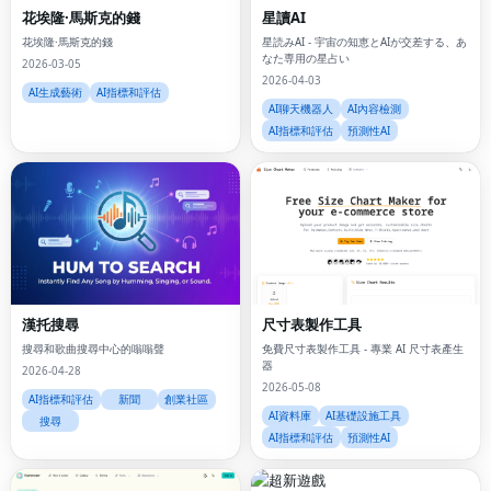
花埃隆·馬斯克的錢
星讀AI
花埃隆·馬斯克的錢
星読みAI - 宇宙の知恵とAIが交差する、あ
なた専用の星占い
2026-03-05
2026-04-03
AI生成藝術
AI指標和評估
AI聊天機器人
AI內容檢測
AI指標和評估
預測性AI
漢托搜尋
尺寸表製作工具
搜尋和歌曲搜尋中心的嗡嗡聲
免費尺寸表製作工具 - 專業 AI 尺寸表產生
器
2026-04-28
2026-05-08
AI指標和評估
新聞
創業社區
AI資料庫
AI基礎設施工具
搜尋
AI指標和評估
預測性AI