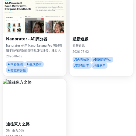
Nanorater - AI 評分器
超新遊戲
Nanorater 使用 Nano Banana Pro 可以對
超新遊戲
幾乎所有類型的自拍照進行評分。進行人
2026-07-02
工智慧吸引力測試，或簡單地問“我漂亮
2026-06-09
嗎”，並獲得 Nano Banana Pro 的評分！
AI內容檢測
AI指標和評估
AI內容檢測
AI生成藝術
AI語音助手
相機應用
AI指標和評估
Fac
Twi
Lin
通往東方之路
Pin
通往東方之路