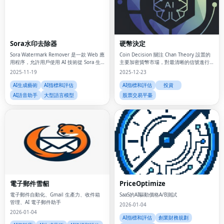
Sora水印去除器
硬幣決定
Sora Watermark Remover 是一款 Web 應
Coin Decision 關注 Chan Theory 設置的
用程序，允許用戶使用 AI 技術從 Sora 生
主要加密貨幣市場，對最清晰的信號進行
成的視頻中刪除水印。
排名，並旋轉 AI 簡報，以便團隊在幾分鐘
2025-11-19
2025-12-23
內從警報轉向交易。
AI生成藝術
AI指標和評估
AI指標和評估
投資
AI語音助手
大型語言模型
股票交易平臺
電子郵件雪貂
PriceOptimize
電子郵件自動化、Gmail 生產力、收件箱
SaaS的AI驅動價格A/B測試
管理、AI 電子郵件助手
2026-01-04
2026-01-04
AI指標和評估
創業財務規劃