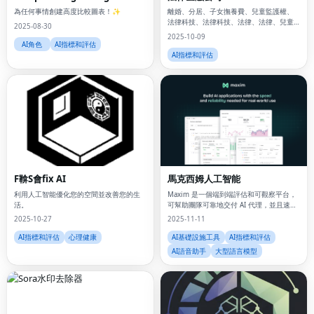
為任何事情創建高度比較圖表！✨
離婚、分居、子女撫養費、兒童監護權、
法律科技、法律科技、法律、法律、兒童
2025-08-30
安全、法律正義、司法、親子鑑定、共同
2025-10-09
財產、傳票、律師、律師、分工
AI角色
AI指標和評估
AI指標和評估
F鞥S會fix AI
馬克西姆人工智能
利用人工智能優化您的空間並改善您的生
Maxim 是一個端到端評估和可觀察平台，
活。
可幫助團隊可靠地交付 AI 代理，並且速度
提高 5 倍以上！
2025-10-27
2025-11-11
AI指標和評估
心理健康
AI基礎設施工具
AI指標和評估
AI語音助手
大型語言模型