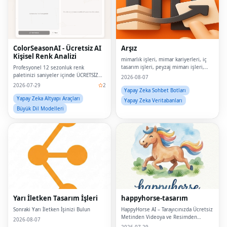
ColorSeasonAI - Ücretsiz AI
Arşız
Kişisel Renk Analizi
mimarlık işleri, mimar kariyerleri, iç
tasarım işleri, peyzaj mimarı işleri,
Profesyonel 12 sezonluk renk
BIM işleri, kentsel tasarım kariyerleri,
paletinizi saniyeler içinde ÜCRETSİZ
2026-08-07
sürdürülebilirlik danışmanı işleri,
edinin.Kayıt olmanıza gerek yok!
2026-07-29
2
yapılı çevre işleri, mimarlık işi
Yapay Zeka Sohbet Botları
Yapay Zeka Altyapı Araçları
Yapay Zeka Veritabanları
Büyük Dil Modelleri
Yarı İletken Tasarım İşleri
happyhorse-tasarım
Sonraki Yarı İletken İşinizi Bulun
HappyHorse AI – Tarayıcınızda Ücretsiz
Metinden Videoya ve Resimden
2026-08-07
Videoya Oluşturucu