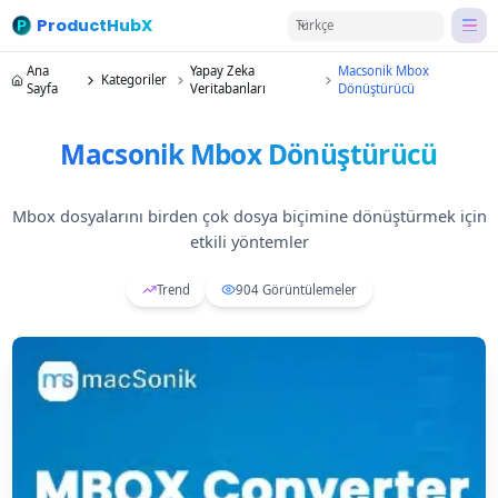
ProductHubX
Türkçe
Ana
Yapay Zeka
Macsonik Mbox
Kategoriler
Sayfa
Veritabanları
Dönüştürücü
Macsonik Mbox Dönüştürücü
Mbox dosyalarını birden çok dosya biçimine dönüştürmek için
etkili yöntemler
Trend
904
Görüntülemeler