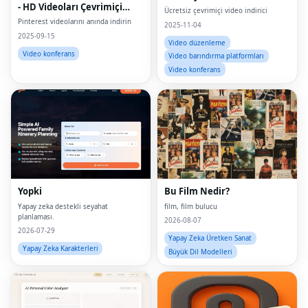
- HD Videoları Çevrimiçi
Ücretsiz çevrimiçi video indirici
İndir
Pinterest videolarını anında indirin
2025-11-04
2025-09-15
Video düzenleme
Video konferans
Video barındırma platformları
Video konferans
Yopki
Bu Film Nedir?
Yapay zeka destekli seyahat
film, film bulucu
planlaması.
2026-08-07
2026-07-29
Yapay Zeka Üretken Sanat
Yapay Zeka Karakterleri
Büyük Dil Modelleri