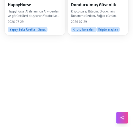
Pin
HappyHorse
Dondurulmuş Güvenlik
Sna
HappyHorse AI ile anında AI videoları
Kripto para, Bitcoin, Blockchain,
ve görüntüleri oluşturun.Yaratıcılar,
Donanım cüzdanı, Soğuk cüzdan,
pazarlamacılar ve işletmeler için güçlü
Wh
2026-07-29
2026-07-29
bir metinden videoya ve görsel
oluşturma platformu.
Yapay Zeka Üretken Sanat
Kripto borsaları
Kripto araçları
Tel
Mes
Lin
Red
Blo
Hac
Ne
Mes