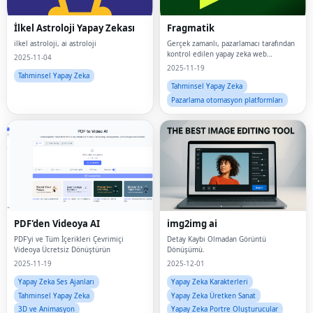
İlkel Astroloji Yapay Zekası
Fragmatik
ilkel astroloji, ai astroloji
Gerçek zamanlı, pazarlamacı tarafından
kontrol edilen yapay zeka web
2025-11-04
kişiselleştirmesi.
2025-11-19
Tahminsel Yapay Zeka
Tahminsel Yapay Zeka
Pazarlama otomasyon platformları
PDF'den Videoya AI
img2img ai
PDF'yi ve Tüm İçerikleri Çevrimiçi
Detay Kaybı Olmadan Görüntü
Videoya Ücretsiz Dönüştürün
Dönüşümü.
2025-11-19
2025-12-01
Yapay Zeka Ses Ajanları
Yapay Zeka Karakterleri
Tahminsel Yapay Zeka
Yapay Zeka Üretken Sanat
3D ve Animasyon
Yapay Zeka Portre Oluşturucular