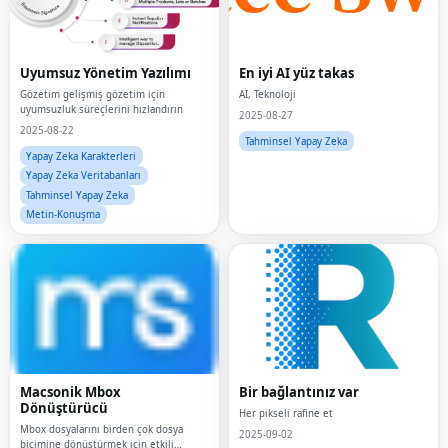
Uyumsuz Yönetim Yazılımı
En iyi AI yüz takas
Gözetim gelişmiş gözetim için
AI, Teknoloji
uyumsuzluk süreçlerini hızlandırın
2025-08-27
2025-08-22
Tahminsel Yapay Zeka
Yapay Zeka Karakterleri
Yapay Zeka Veritabanları
Tahminsel Yapay Zeka
Metin-Konuşma
Macsonik Mbox
Bir bağlantınız var
Dönüştürücü
Her pikseli rafine et
Mbox dosyalarını birden çok dosya
2025-09-02
biçimine dönüştürmek için etkili