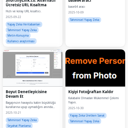
ShortmyLink.co: Alternatif
base64 aracı
Ücretsiz URL Kısaltma
base64 aracı
Hızlı ve kolay URL kısaltıcı.
2025-10-09
2025-09-22
Tahminsel Yapay Zeka
Yapay Zeka Veritabanları
Tahminsel Yapay Zeka
Metin-Konuşma
Kullanıcı araştırması
Boyut Denetleyicisine
Kişiyi Fotoğraftan Kaldır
Devam Et
Kalabalık Olmadan Mükemmel Çekimi
Yapın.
Bagajınızın havayolu kabin büyüklüğü
kurallarına uyup uymadığını anında
2025-10-30
kontrol edin.
2025-10-21
Yapay Zeka Üretken Sanat
Tahminsel Yapay Zeka
Tahminsel Yapay Zeka
Seyahat Planlama