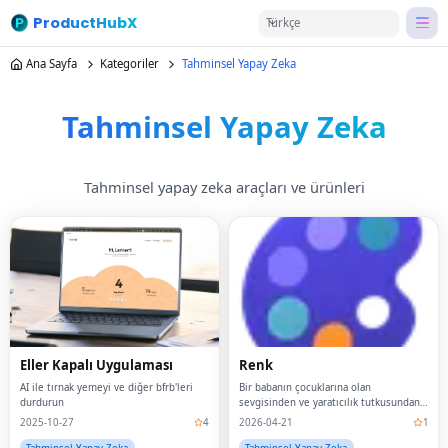
ProductHubX
Türkçe
Ana Sayfa
Kategoriler
Tahminsel Yapay Zeka
Tahminsel Yapay Zeka
Tahminsel yapay zeka araçları ve ürünleri
Eller Kapalı Uygulaması
Renk
AI ile tırnak yemeyi ve diğer bfrb'leri
Bir babanın çocuklarına olan
durdurun
sevgisinden ve yaratıcılık tutkusundan
doğan bir platform olan ColorArt.AI'ye
2025-10-27
4
2026-04-21
1
hoş geldiniz.