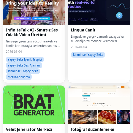
InfiniteTalk AI - Sınırsız Ses
Lingua Canlı
Odaklı Video Üretimi
LinguaLive gerçek zamanlı yapay zeka
dil ortağınızdır.Sadece kelimeleri
Gerçeğe yakın tam vücut hareketi ve
ezberlemeyin.İngilizce, İspanyolca,
kimlik korumasıyla seslerden sınırsız
2026-01-04
Japonca, Fransızca, Almanca ve İta
uzunlukta konuşma videoları oluşturun
2026-01-04
dillerinde İş Görüşmeleri, Kahve
Tahminsel Yapay Zeka
Siparişleri ve
Yapay Zeka İçerik Tespiti
Yapay Zeka Ses Ajanları
Tahminsel Yapay Zeka
Metin-Konuşma
Velet Jeneratör Merkezi
fotoğraf düzenleme-ai