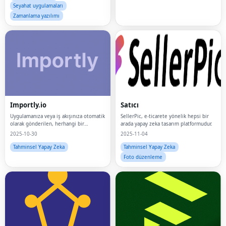
Seyahat uygulamaları
Zamanlama yazılımı
Importly.io
Satıcı
Uygulamanıza veya iş akışınıza otomatik
SellerPic, e-ticarete yönelik hepsi bir
olarak gönderilen, herhangi bir
arada yapay zeka tasarım platformudur.
bağlantıdan video ve ses aktarmaya
2025-10-30
2025-11-04
yönelik bir API.
Tahminsel Yapay Zeka
Tahminsel Yapay Zeka
Foto düzenleme