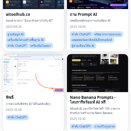
aitoolhub.co
ถาม Prompt AI
ตอบคำถามว่า "ฉันจะทำอย่างไรกับ AI"
ปลดล็อกพลังของการแจ้งเตือน AI
2025-09-26
2025-10-09
ฐานข้อมูล AI
คำสั่ง ChatGPT
ทรัพยากรการออกแบบ
เครื่องมือโครงสร้างพื้นฐาน AI
แพลตฟอร์มพาณิชย์อิเล็กทรอนิกส์
คำสั่ง ChatGPT
เครื่องมือโฆษณา
ผู้ช่วยเขียนโค้ด AI
ฟิชลี่
Nano Banana Prompts -
ไลบรารีพร้อมท์ AI ฟรี
การตรวจจับฟิชชิ่ง AI ได้ในคลิกเดียว
พร้อมท์ AI และเวิร์กโฟลว์ฟรี 100 รายการ
2025-10-28
สำหรับการสร้างภาพ Nano Banana
คำสั่ง ChatGPT
2025-10-30
คำสั่ง ChatGPT
การแก้ไขรูปภาพ