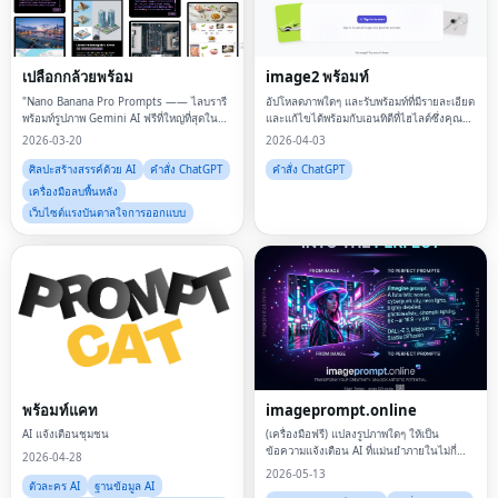
เปลือกกล้วยพร้อม
image2 พร้อมท์
"Nano Banana Pro Prompts —— ไลบรารี
อัปโหลดภาพใดๆ และรับพร้อมท์ที่มีรายละเอียด
พร้อมท์รูปภาพ Gemini AI ฟรีที่ใหญ่ที่สุดใน
และแก้ไขได้พร้อมกับเอนทิตีที่ไฮไลต์ซึ่งคุณ
โลก! ปลดล็อกพร้อมท์ที่ได้รับการปรับปรุงอย่าง
สามารถปรับแต่งได้ทันที เหมาะสำหรับ
2026-03-20
2026-04-03
เชี่ยวชาญกว่า 1,000 รายการ ออกแบบมาโดย
Midjourney, DALL-E และ Stable Diffusion
เฉพาะสำหรับโปรแกรมสร้างรูปภาพ Go
ศิลปะสร้างสรรค์ด้วย AI
คำสั่ง ChatGPT
คำสั่ง ChatGPT
เครื่องมือลบพื้นหลัง
เว็บไซต์แรงบันดาลใจการออกแบบ
พร้อมท์แคท
imageprompt.online
AI แจ้งเตือนชุมชน
(เครื่องมือฟรี) แปลงรูปภาพใดๆ ให้เป็น
ข้อความแจ้งเตือน AI ที่แม่นยำภายในไม่กี่
2026-04-28
วินาที
2026-05-13
ตัวละคร AI
ฐานข้อมูล AI