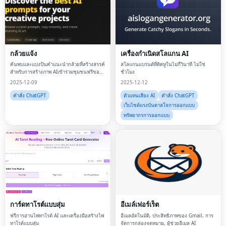
กล้วยแจ้ง
เครื่องกำเนิดสโลแกน AI
ค้นพบและแบ่งปันคำแนะนำกล้วยที่สร้างสรรค์
สโลแกนแบรนด์ที่ติดหูในไม่กี่วินาที ไม่ใช่
สำหรับการสร้างภาพ AIเข้าร่วมชุมชนฟรีของ
ชั่วโมง
เราเพื่อค้นหาคำแนะนำที่คัดสรรมา เรียนรู้
2025-12-09
2025-12-12
เทคนิค และแบ่งปันผลงานสร้างสรรค์ AI ของ
คุณกับผู้สร้างหลายพันคน
คำสั่ง ChatGPT
ตัวแทนเสียง AI
คำสั่ง ChatGPT
เว็บไซต์แรงบันดาลใจการออกแบบ
ทรัพยากรการออกแบบ
การ์ดทาโรต์แบบสุ่ม
อีเมล์เฟอร์เร็ต
ฟรีการอ่านไพ่ทาโรต์ AI และเครื่องมือสร้างไพ่
อีเมลอัตโนมัติ, ประสิทธิภาพของ Gmail, การ
ทาโรต์แบบสุ่ม
จัดการกล่องจดหมาย, ผู้ช่วยอีเมล AI