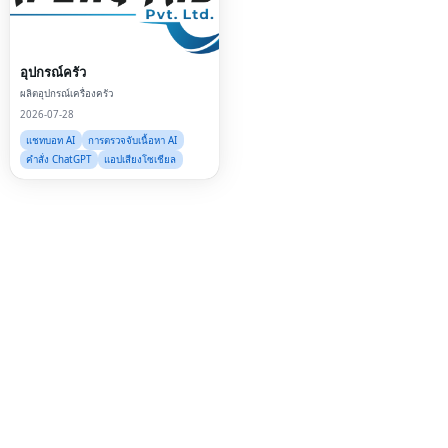
Twi
Lin
อุปกรณ์ครัว
Pin
ผลิตอุปกรณ์เครื่องครัว
2026-07-28
Sna
แชทบอท AI
การตรวจจับเนื้อหา AI
Wh
คำสั่ง ChatGPT
แอปเสียงโซเชียล
Tel
Mes
Lin
Red
Blo
Hac
Ne
Mes