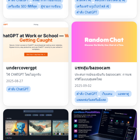
คำสั่ง ChatGPT
ทรัพยากรการออกแบบ
ตัวละคร AI
ศิลปะสร้างสรรค์ด้วย AI
เครื่องมือ SEO ที่ดีที่สุด
ผู้ช่วยการเขียน
เครื่องสร้างรูปโปรไฟล์ AI
คำสั่ง ChatGPT
undercovergpt
แชทสุ่ม/bazoocam
ใช้ CHATGPT โดยไม่ถูกจับ
ประสบการณ์ของฉันกับ bazoocam: การแช
ทวิดีโอแบบสุ่มสดใหม่
2025-08-27
2025-09-02
คำสั่ง ChatGPT
คำสั่ง ChatGPT
เว็บแคม
แอพหาคู่
แพลตฟอร์มสตรีมมิ่งสด