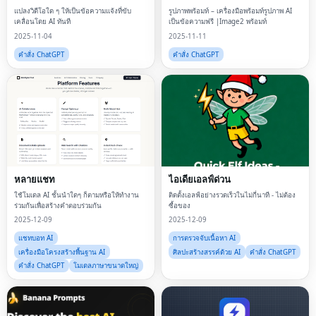
แปลงวิดีโอใด ๆ ให้เป็นข้อความแจ้งที่ขับ
รูปภาพพร้อมท์ – เครื่องมือพร้อมท์รูปภาพ AI
เคลื่อนโดย AI ทันที
เป็นข้อความฟรี |Image2 พร้อมท์
2025-11-04
2025-11-11
คำสั่ง ChatGPT
คำสั่ง ChatGPT
หลายแชท
ไอเดียเอลฟ์ด่วน
ใช้โมเดล AI ชั้นนำใดๆ ก็ตามหรือให้ทำงาน
ติดตั้งเอลฟ์อย่างรวดเร็วในไม่กี่นาที - ไม่ต้อง
ร่วมกันเพื่อสร้างคำตอบร่วมกัน
ซื้อของ
2025-12-09
2025-12-09
แชทบอท AI
การตรวจจับเนื้อหา AI
เครื่องมือโครงสร้างพื้นฐาน AI
ศิลปะสร้างสรรค์ด้วย AI
คำสั่ง ChatGPT
คำสั่ง ChatGPT
โมเดลภาษาขนาดใหญ่