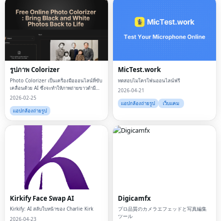
รูปภาพ Colorizer
MicTest.work
Photo Colorizer เป็นเครื่องมือออนไลน์ที่ขับ
ทดสอบไมโครโฟนออนไลน์ฟรี
เคลื่อนด้วย AI ซึ่งจะทำให้ภาพถ่ายขาวดำมี
2026-04-21
สีสันโดยอัตโนมัติ โดยคืนค่าให้เป็นสีที่เป็น
2026-02-25
ธรรมชาติและสมจริง
แอปกล้องถ่ายรูป
เว็บแคม
แอปกล้องถ่ายรูป
Kirkify Face Swap AI
Digicamfx
Kirkify: AI สลับใบหน้าของ Charlie Kirk
プロ品質のカメラエフェッドと写真編集
ツール
2026-04-23