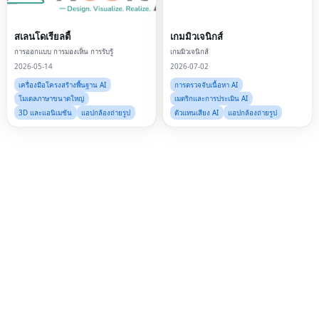
Twi
Lin
สเลนโดเรียลตี้
เกมมิวเจนิกส์
การออกแบบ การมองเห็น การรับรู้
เกมมิวเจนิกส์
Pin
2026-05-14
2026-07-02
Sna
เครื่องมือโครงสร้างพื้นฐาน AI
การตรวจจับเนื้อหา AI
โมเดลภาษาขนาดใหญ่
เมตริกและการประเมิน AI
Wh
3D และแอนิเมชัน
แอปกล้องถ่ายรูป
ตัวแทนเสียง AI
แอปกล้องถ่ายรูป
Tel
Mes
Lin
Red
Blo
Hac
Ne
Mes