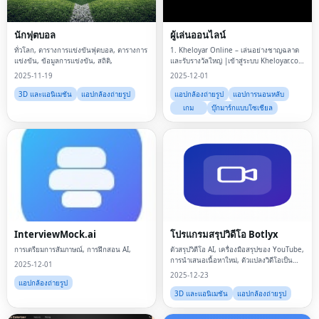
นักฟุตบอล
ผู้เล่นออนไลน์
ทั่วโลก, ตารางการแข่งขันฟุตบอล, ตารางการ
1. Kheloyar Online – เล่นอย่างชาญฉลาด
แข่งขัน, ข้อมูลการแข่งขัน, สถิติ,
และรับรางวัลใหญ่ |เข้าสู่ระบบ Kheloyar.com
อย่างเป็นทางการ
2025-11-19
2025-12-01
3D และแอนิเมชัน
แอปกล้องถ่ายรูป
แอปกล้องถ่ายรูป
แอปการนอนหลับ
เกม
บุ๊กมาร์กแบบโซเชียล
InterviewMock.ai
โปรแกรมสรุปวิดีโอ Botlyx
การเตรียมการสัมภาษณ์, การฝึกสอน AI,
ตัวสรุปวิดีโอ AI, เครื่องมือสรุปของ YouTube,
การนำเสนอเนื้อหาใหม่, ตัวแปลงวิดีโอเป็น
2025-12-01
ข้อความ, การสร้างเนื้อหาอัตโนมัติ,
2025-12-23
แอปกล้องถ่ายรูป
3D และแอนิเมชัน
แอปกล้องถ่ายรูป