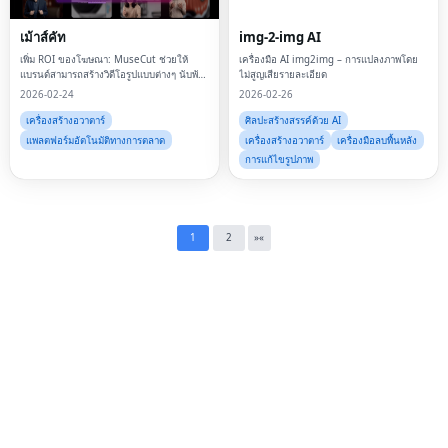
Fac
เม้าส์คัท
img-2-img AI
Twi
เพิ่ม ROI ของโฆษณา: MuseCut ช่วยให้
เครื่องมือ AI img2img – การแปลงภาพโดย
แบรนด์สามารถสร้างวิดีโอรูปแบบต่างๆ นับพัน
ไม่สูญเสียรายละเอียด
Lin
รายการจากลิงก์ผลิตภัณฑ์เดียว
2026-02-24
2026-02-26
เครื่องสร้างอวาตาร์
ศิลปะสร้างสรรค์ด้วย AI
Pin
แพลตฟอร์มอัตโนมัติทางการตลาด
เครื่องสร้างอวาตาร์
เครื่องมือลบพื้นหลัง
การแก้ไขรูปภาพ
Sna
Wh
Tel
1
2
»
«
Mes
Lin
Red
Blo
Hac
Ne