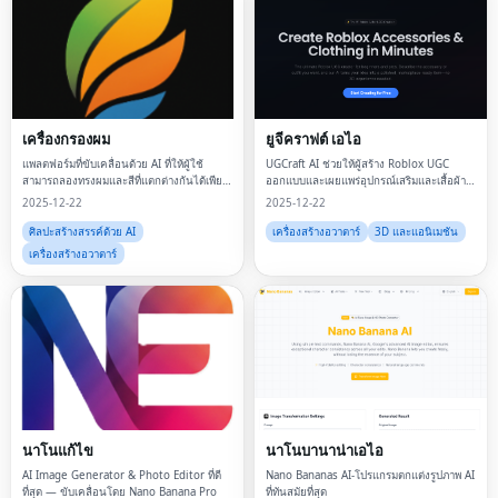
เครื่องกรองผม
ยูจีคราฟต์ เอไอ
แพลตฟอร์มที่ขับเคลื่อนด้วย AI ที่ให้ผู้ใช้
UGCraft AI ช่วยให้ผู้สร้าง Roblox UGC
สามารถลองทรงผมและสีที่แตกต่างกันได้เพียง
ออกแบบและเผยแพร่อุปกรณ์เสริมและเสื้อผ้า
แค่อัพโหลดรูปภาพ
UGC ที่ไม่ซ้ำใครในเวลาไม่กี่นาที
2025-12-22
2025-12-22
ศิลปะสร้างสรรค์ด้วย AI
เครื่องสร้างอวาตาร์
3D และแอนิเมชัน
เครื่องสร้างอวาตาร์
นาโนแก้ไข
นาโนบานาน่าเอไอ
AI Image Generator & Photo Editor ที่ดี
Nano Bananas AI-โปรแกรมตกแต่งรูปภาพ AI
ที่สุด — ขับเคลื่อนโดย Nano Banana Pro
ที่ทันสมัยที่สุด