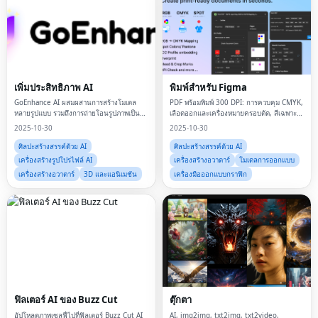
เพิ่มประสิทธิภาพ AI
พิมพ์สำหรับ Figma
GoEnhance AI ผสมผสานการสร้างโมเดล
PDF พร้อมพิมพ์ 300 DPI: การควบคุม CMYK,
หลายรูปแบบ รวมถึงการถ่ายโอนรูปภาพเป็น
เลือดออกและเครื่องหมายครอบตัด, สีเฉพาะ
วิดีโอ ข้อความเป็นวิดีโอ และการถ่ายโอน
จุด/ Pantone, พิมพ์ทับ
2025-10-30
2025-10-30
สไตล์
ศิลปะสร้างสรรค์ด้วย AI
ศิลปะสร้างสรรค์ด้วย AI
เครื่องสร้างรูปโปรไฟล์ AI
เครื่องสร้างอวาตาร์
โมเดลการออกแบบ
เครื่องสร้างอวาตาร์
3D และแอนิเมชัน
เครื่องมือออกแบบกราฟิก
ฟิลเตอร์ AI ของ Buzz Cut
ตุ๊กตา
อัปโหลดภาพเซลฟี่ไปที่ฟิลเตอร์ Buzz Cut AI
AI, img2img, txt2img, txt2video,