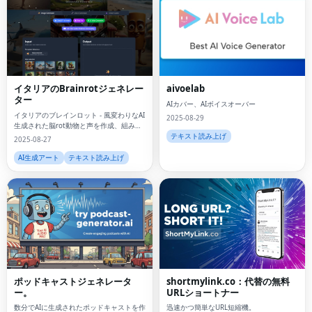
イタリアのBrainrotジェネレー
aivoelab
ター
AIカバー、AIボイスオーバー
イタリアのブレインロット - 風変わりなAI
2025-08-29
生成された脳rot動物と声を作成、組み合
わせ、探索する
テキスト読み上げ
2025-08-27
AI生成アート
テキスト読み上げ
ポッドキャストジェネレータ
shortmylink.co：代替の無料
ー。
URLショートナー
数分でAIに生成されたポッドキャストを作
迅速かつ簡単なURL短縮機。