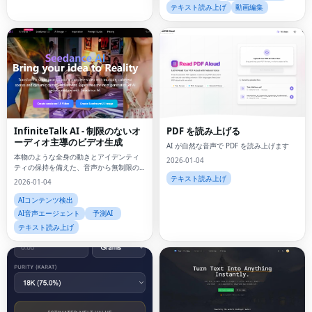
テキスト読み上げ
動画編集
InfiniteTalk AI - 制限のないオ
PDF を読み上げる
ーディオ主導のビデオ生成
AI が自然な音声で PDF を読み上げます
本物のような全身の動きとアイデンティ
2026-01-04
ティの保持を備えた、音声から無制限の
長さのトーキング ビデオを作成します
テキスト読み上げ
2026-01-04
AIコンテンツ検出
AI音声エージェント
予測AI
テキスト読み上げ