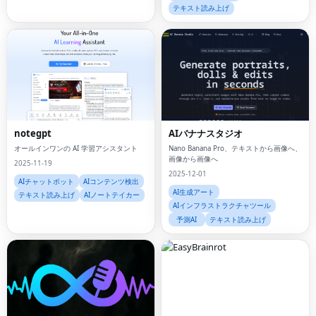
テキスト読み上げ
notegpt
AIバナナスタジオ
オールインワンの AI 学習アシスタント
Nano Banana Pro、テキストから画像へ、
画像から画像へ
2025-11-19
2025-12-01
AIチャットボット
AIコンテンツ検出
AI生成アート
テキスト読み上げ
AIノートテイカー
AIインフラストラクチャツール
予測AI
テキスト読み上げ