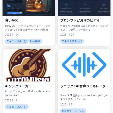
良い時間
プロンプトどおりのビデオ
Sora2 AI ビデオ ジェネレーター — テキ
Video-As-Prompt (VAP) ビデオをプロンプ
ストからビデオとオーディオへの変換
トとして使用して作成する
2025-11-04
2025-11-04
テキスト読み上げ
動画編集
テキスト読み上げ
AIソングメーカー
ソニック3 AI音声ジェネレータ
ー
AIソングメーカー：AI Music Generator
|Automusic
Sonic 3 AI 音声ジェネレーター - 無料のテ
キスト読み上げツール
2025-11-11
2025-11-11
テキスト読み上げ
AI音声エージェント