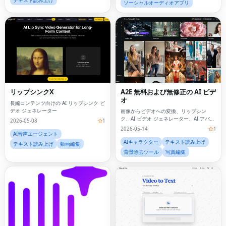
テキスト読み上げ
ソーシャルオーディオアプリ
リップシンクX
A2E 無料および無修正の AI ビデ
オ
長編コンテンツ向けの AI リップシンク ビ
デオ ジェネレーター
画像からビデオへの変換、リップシン
ク、AI ビデオ ジェネレーター、AI アバタ
2026-05-08
1
ー、音声クローン、顔の交換、API などの
2026-05-14
1
クリエイター向けの無料の無修正 AI ツー
AI音声エージェント
ルボックス。
AIキャラクター
テキスト読み上げ
テキスト読み上げ
動画編集
背景除去ツール
写真編集