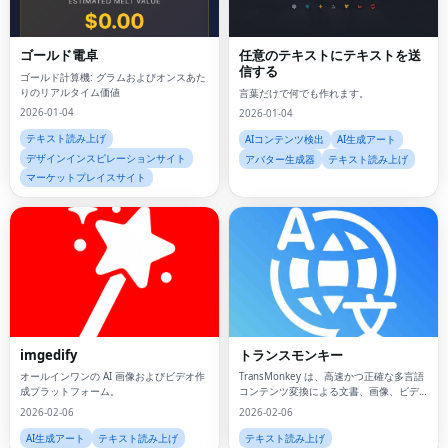
ゴールド電卓
任意のテキストにテキストを送
信する
ゴールド計算機: グラムおよびオンスあた
りのリアルタイム価値
言葉だけで何でも作れます。
2026-01-04
2026-01-04
テキスト読み上げ
AIコンテンツ検出
AI生成アート
デザインインスピレーションサイト
アバター生成器
テキスト読み上げ
マーケットプレイスサイト
imgedify
トランスモンキー
オールインワンの AI 画像およびビデオ作
TransMonkey は、高速かつ正確な多言語
成プラットフォーム。
コンテンツ変換による文書、画像、ビデ
オの翻訳をサポートする AI を活用した翻
2026-02-06
2026-02-06
訳プラットフォームです。
AI生成アート
テキスト読み上げ
テキスト読み上げ