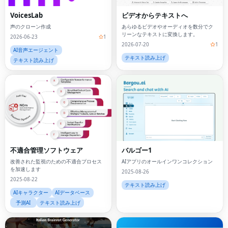
VoicesLab
ビデオからテキストへ
声のクローン作成
あらゆるビデオやオーディオを数分でク
リーンなテキストに変換します。
2026-06-23
1
2026-07-20
1
AI音声エージェント
テキスト読み上げ
テキスト読み上げ
不適合管理ソフトウェア
バルゴー1
改善された監視のための不適合プロセス
AIアプリのオールインワンコレクション
を加速します
2025-08-26
2025-08-22
テキスト読み上げ
AIキャラクター
AIデータベース
予測AI
テキスト読み上げ