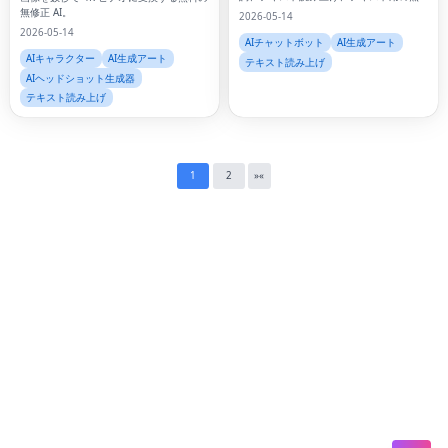
料 AI ツール。
無修正 AI。
2026-05-14
Lin
2026-05-14
AIチャットボット
AI生成アート
AIキャラクター
AI生成アート
Pin
テキスト読み上げ
AIヘッドショット生成器
テキスト読み上げ
Sna
Wh
Tel
1
2
»
«
Mes
Lin
Red
Blo
Hac
Ne
Mes