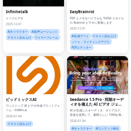
Infinitetalk
EasyBrainrot
トークビデオ
PDF とメモをバイラルな TikTok スタイル
の Brainrot ビデオに変換します
2025-12-01
2025-12-01
AIキャラクター
AI音声エージェント
AI生成アート
テキスト読み上げ
テキスト読み上げ
ワイヤーフレーム
ノート・ライティングアプリ
PDFエディター
ビッドミックスAI
Seedance 1.5 Pro - 同期オーデ
ィオを備えた AI ビデオ ジェネ
ワンストップ AI ビデオ作成プラットフォ
レーター
ーム - VidMix.ai
AI が生成したオーディオ、ダイアログ、
音楽を使用して、素晴らしい 1080p 映画
2026-01-04
のようなビデオをすべてワンクリックで
2026-01-04
作成します
テキスト読み上げ
AIキャラクター
AIコンテンツ検出