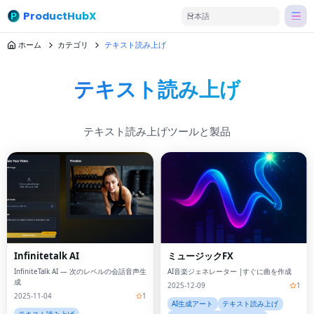
ProductHubX
日本語
ホーム
カテゴリ
テキスト読み上げ
テキスト読み上げ
テキスト読み上げツールと製品
Infinitetalk AI
ミュージックFX
InfiniteTalk AI — 次のレベルの会話音声生
AI音楽ジェネレーター |すぐに曲を作成
成
2025-12-09
1
2025-11-04
1
AI生成アート
テキスト読み上げ