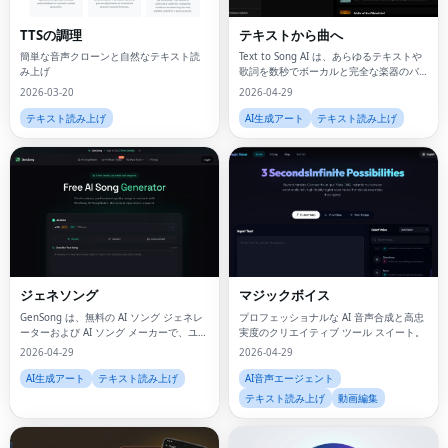
TTSの調理
テキストから曲へ
簡単な音声クローンと自然なテキスト読
Text to Song AI は、あらゆるテキストや
み上げ
歌詞を数秒でボーカルと完全な楽器のバ
ッキングを備えた完全な曲に変換するオ
2026-03-20
2026-04-29
ンライン音楽ジェネレーターです。
テキスト読み上げ
AI生成アート
テキスト読み上げ
ジェネソング
マジックボイス
GenSong は、無料の AI ソング ジェネレ
プロフェッショナルな AI 音声合成と高忠
ーターおよび AI ソング メーカーで、ユー
実度のクリエイティブ ツール スイート。
ザーは音楽経験がなくてもプロ品質の曲
2026-04-29
2026-04-29
を数秒で作成できます。
AI生成アート
テキスト読み上げ
AI音声エージェント
テキスト読み上げ
動画編集