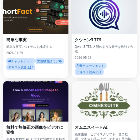
簡単な事実
クウェン3 TTS
簡単な事実: バイラルを検証する
Qwen3-TTS: 人間のような音声を数秒で作
成
2026-04-29
2026-05-08
AIチャットボット
大規模言語モデル
AI音声エージェント
テキスト読み上げ
テキスト読み上げ
Fac
無料で無修正の画像をビデオに
オムニスイートAI
変換
画像生成、ビデオスクリプト、音楽歌
Twi
詞、テキスト読み上げ、テキスト用の無
画像を数秒で 4K ビデオに変換する無料の