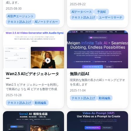
成します。
2025-09-22
2025-08-30
AIデータベース
予測AI
AI音声エージェント
テキスト読み上げ
ユーザーリサーチ
テキスト読み上げ
AIノートテイカー
Wan2.5 AIビデオジェネレータ
無限の話AI
ー
現実的な無限の長さのAIトーキングビデオ
を生成します
Wan2.5 ビデオ ジェネレーターを利用し
て映画のような AI ビデオを数秒で作成
2025-11-04
2025-10-28
テキスト読み上げ
動画編集
テキスト読み上げ
動画編集