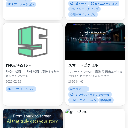
AI生成アート
3D＆アニメーション
3D＆アニメーション
デザインモックアップ
空間デザインアプリ
PNGからSTLへ
スマートピクセル
PNGからSTLへ |PNGをSTLに変換する無料
スマート ピクセル – 高速 AI 画像エディタ
オンラインツール
ーおよびビデオ ジェネレーター
2026-02-25
2026-04-03
3D＆アニメーション
AI生成アート
AIインフラストラクチャツール
3D＆アニメーション
動画編集