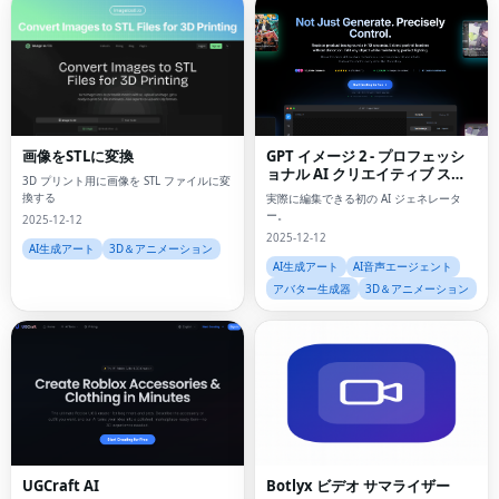
画像をSTLに変換
GPT イメージ 2 - プロフェッシ
ョナル AI クリエイティブ スイ
3D プリント用に画像を STL ファイルに変
ート
換する
実際に編集できる初の AI ジェネレータ
ー。
2025-12-12
2025-12-12
AI生成アート
3D＆アニメーション
AI生成アート
AI音声エージェント
アバター生成器
3D＆アニメーション
UGCraft AI
Botlyx ビデオ サマライザー