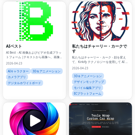
AIベスト
私たちはチャーリー・カークで
す
AI Best - AI 画像およびビデオ生成プラッ
トフォーム |テキストから画像へ、画像か
私たちはチャーリー・カーク - 顔を変え
ら画像へ、ビデオ生成
て、Kirkify テクノロジーを使用して AI ビ
2026-04-23
デオを生成する
2026-04-23
AIキャラクター
3D＆アニメーション
3D＆アニメーション
カメラアプリ
デザインモックアップ
デジタルホワイトボード
モバイル編集アプリ
ECプラットフォーム