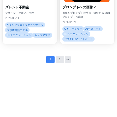
Fac
ズレンド不動産
プロンプトへの画像 2
Twi
デザイン、視覚化、実現
画像をプロンプトに生成 - 無料の AI 画像
プロンプト作成者
2026-05-14
Lin
2026-05-21
AIインフラストラクチャツール
AIキャラクター
AI生成アート
Pin
大規模言語モデル
3D＆アニメーション
3D＆アニメーション
カメラアプリ
デジタルホワイトボード
Sna
Wh
Tel
1
2
»
«
Mes
Lin
Red
Blo
Hac
Ne
Mes