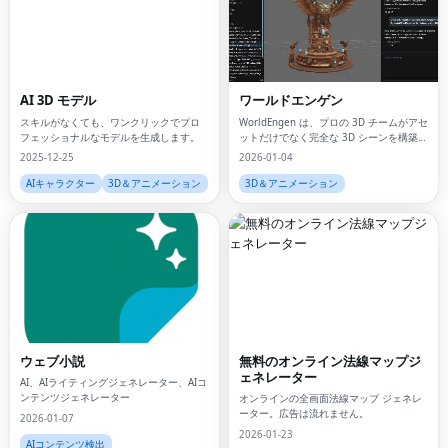
AI 3D モデル
ワールドエンゲン
スキルがなくても、ワンクリックでプロ
WorldEngen は、プロの 3D チームがアセ
フェッショナルなモデルを生成します。
ットだけでなく完全な 3D シーンを構築、
反復、出荷するための AI コパイロットで
2025-12-25
2026-01-04
す。
AIキャラクター
3D＆アニメーション
3D＆アニメーション
ウェブ小説
無料のオンライン法線マップジ
ェネレーター
AI、AIライティングジェネレーター、AIコ
ンテンツジェネレーター
オンラインの全画面法線マップ ジェネレ
ーター。広告は流れません。
2026-01-07
2026-01-23
AIコンテンツ検出