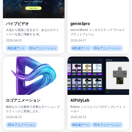
バイブビデオ
genie3pro
火花から画面に至るまで、あなたのスト
ext-to-World インタラクティブ ワールド
ーリーを真に理解する AI。
プラットフォーム
2026-04-03
2026-04-21
AI生成アート
3D＆アニメーション
AI生成アート
3D＆アニメーション
ロゴアニメーション
AIPolyLab
静的なロゴを数秒で見事なモーション グ
Roblox シャツとパンツのテンプレート メ
ラフィックに変換します。
ーカー
2026-04-23
2026-04-23
3D＆アニメーション
AI生成アート
3D＆アニメーション