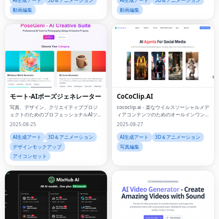
AI生成アート
3D＆アニメーション
AI生成アート
3D＆アニメーション
動画編集
動画編集
モート-AIポーズジェネレーター
CoCoClip.AI
写真、デザイン、クリエイティブプロジ
cococlip.ai - 楽なウイルスソーシャルメデ
ェクトのためのプロフェッショナルAIツー
ィアコンテンツのためのオールインワンAI
ル
ビデオエディター
2025-08-25
2025-08-27
AI生成アート
3D＆アニメーション
AI生成アート
3D＆アニメーション
デザインモックアップ
写真編集
アイコンセット