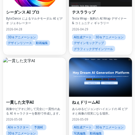
シーダンス AI プロ
テスララップ
ByteDance によるマルチモーダル AI ビデ
Tesla Wrap - 無料の AI Wrap デザイナー
オ ジェネレーター
& コミュニティ ギャラリー
2026-04-28
2026-04-29
3D＆アニメーション
AI生成アート
3D＆アニメーション
デザインリソース
動画編集
デザインモックアップ
グラフィックデザインツール
一貫した文字AI
ねぇドリームAI
画像やビデオに対して完全に一貫性のあ
あらゆるビジョンがハイエンドの AI ビデ
る AI キャラクターを数秒で作成します。
オと画像の現実になる場所。
2026-05-08
2026-05-09
AIキャラクター
予測AI
AI生成アート
3D＆アニメーション
3D＆アニメーション
写真編集
動画編集