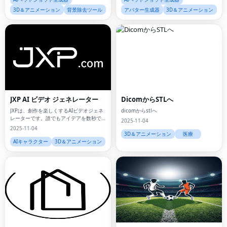
3D＆アニメーション
背景除去ツール
アバター生成器
3D＆アニメーション
JXP AI ビデオ ジェネレーター
DicomからSTLへ
JXPは、創作を楽しくするAIビデオジェネ
dicomからstlへ
レーターです。誰でもアイデアを数秒で
2025-11-04
ビデオに変換できます。
2025-11-04
3D＆アニメーション
医療
AIキャラクター
3D＆アニメーション