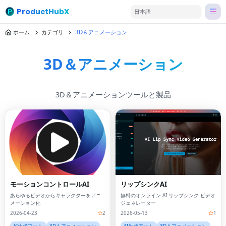
ProductHubX
日本語
ホーム
カテゴリ
3D＆アニメーション
3D＆アニメーション
3D＆アニメーションツールと製品
モーションコントロールAI
リップシンクAI
あらゆるビデオからキャラクターをアニ
無料のオンライン AI リップシンク ビデオ
メーション化
ジェネレーター
2026-04-23
2
2026-05-13
1