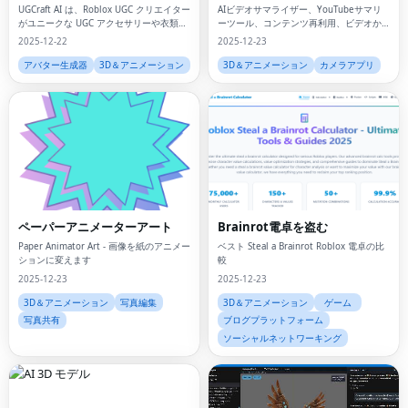
UGCraft AI は、Roblox UGC クリエイター
AIビデオサマライザー、YouTubeサマリ
がユニークな UGC アクセサリーや衣類を
ーツール、コンテンツ再利用、ビデオか
数分でデザインして公開するのに役立ち
らテキストへのコンバーター、コンテン
2025-12-22
2025-12-23
ます。
ツ作成自動化、
アバター生成器
3D＆アニメーション
3D＆アニメーション
カメラアプリ
ペーパーアニメーターアート
Brainrot電卓を盗む
Paper Animator Art - 画像を紙のアニメー
ベスト Steal a Brainrot Roblox 電卓の比
ションに変えます
較
2025-12-23
2025-12-23
3D＆アニメーション
写真編集
3D＆アニメーション
ゲーム
写真共有
ブログプラットフォーム
ソーシャルネットワーキング