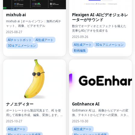
mixhub ai
Plexigen AI -AIビデオジェネレ
ーターがサウンド
mixhub ai |オールインワン：無料のAIチ
ャット、画像、ビデオモデル
数分でオーディオとエフェクトを備えた
見事なAIビデオを生成する
2025-08-27
2025-09-26
AIチャットボット
AI生成アート
AI生成アート
3D＆アニメーション
3D＆アニメーション
動画編集
ナノエディター
GoEnhance AI
ポートレートから製品写真まで、AI を使
GoEnhance AI は、画像からビデオへの変
用して画像を作成、編集、変換します。
換、テキストからビデオへの変換、スタ
NanoEditor を使用すると、スタジオ品質
イル転送などのマルチモデル生成を組み
2025-10-27
2025-10-30
の結果が数秒で得られ、デザインのスキ
合わせます。
ルは必要ありません。
AI生成アート
AI生成アート
AIヘッドショット生成器
AIヘッドショット生成器