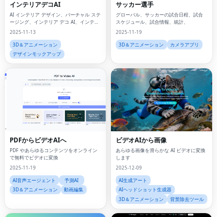
インテリアデコAI
サッカー選手
AI インテリア デザイン、バーチャル ステ
グローバル、サッカーの試合日程、試合
ージング、インテリア デコ AI、インテリ
スケジュール、試合情報、統計、
ア デザイン、ホーム ステージング、AI パ
2025-11-13
2025-11-19
ワー デザイン、部屋のリデザイン、
3D＆アニメーション
3D＆アニメーション
カメラアプリ
デザインモックアップ
PDFからビデオAIへ
ビデオAIから画像
PDF やあらゆるコンテンツをオンライン
あらゆる画像を滑らかな AI ビデオに変換
で無料でビデオに変換
します
2025-11-19
2025-12-09
AI音声エージェント
予測AI
AI生成アート
3D＆アニメーション
動画編集
AIヘッドショット生成器
3D＆アニメーション
背景除去ツール