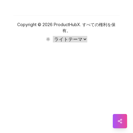
Sna
Wha
Copyright ©
2026
ProductHubX
.
すべての権利を保
有。
Tel
Mes
Lin
Red
Blo
Hac
Ne
Mes