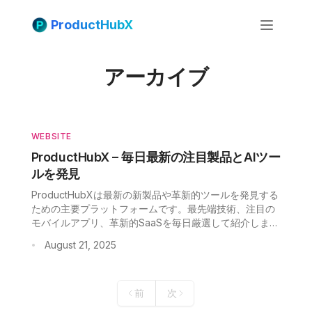
ProductHubX
アーカイブ
WEBSITE
ProductHubX – 毎日最新の注目製品とAIツー
ルを発見
ProductHubXは最新の新製品や革新的ツールを発見する
ための主要プラットフォームです。最先端技術、注目の
モバイルアプリ、革新的SaaSを毎日厳選して紹介しま
Fac
す。Product Huntの代替にも最適。
August 21, 2025
•
Twit
Lin
前
次
Pint