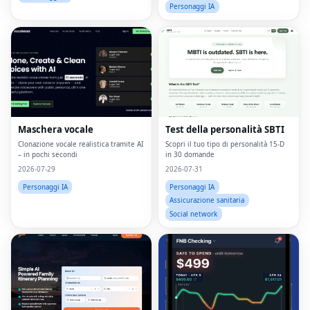
Personaggi IA
Maschera vocale
Test della personalità SBTI
Clonazione vocale realistica tramite AI
Scopri il tuo tipo di personalità 15-D
– in pochi secondi
in 30 domande
2026-07-29
2026-07-31
Personaggi IA
Personaggi IA
Assicurazione sanitaria
Social network