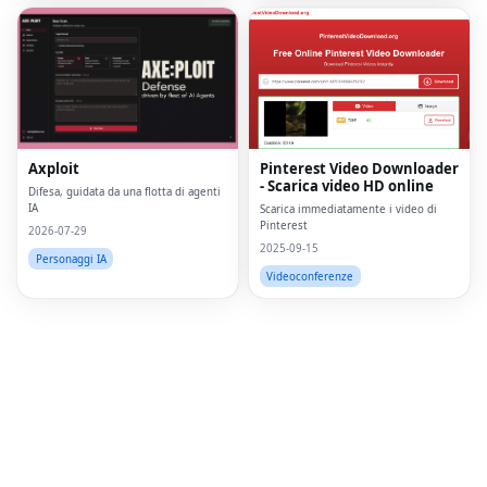
Fac
Twi
Lin
Axploit
Pinterest Video Downloader
- Scarica video HD online
Pin
Difesa, guidata da una flotta di agenti
IA
Scarica immediatamente i video di
Pinterest
Sna
2026-07-29
2025-09-15
Personaggi IA
Wh
Videoconferenze
Tel
Mes
Lin
Red
Blo