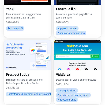
Yopki
Controlla il n
Pianificazione dei viaggi basata
Arriverò al giorno di paga?Ora lo
sull'intelligenza artificiale.
saprai sempre.
2026-07-29
2026-08-05
Personaggi IA
App per il budget
Pianificazione finanziaria
ProspectBuddy
VidsSalva
Strumento sicuro di prospezione
Downloader di video online gratuito
LinkedIn per Airtable e Trello
2025-11-04
2026-07-28
Montaggio video
Piattaforme di automazione del marketing
Piattaforme di hosting video
Videoconferenze