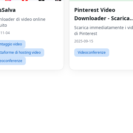
sSalva
Pinterest Video
Downloader - Scarica
loader di video online
uito
video HD online
Scarica immediatamente i vi
-11-04
di Pinterest
2025-09-15
taggio video
ttaforme di hosting video
Videoconferenze
eoconferenze