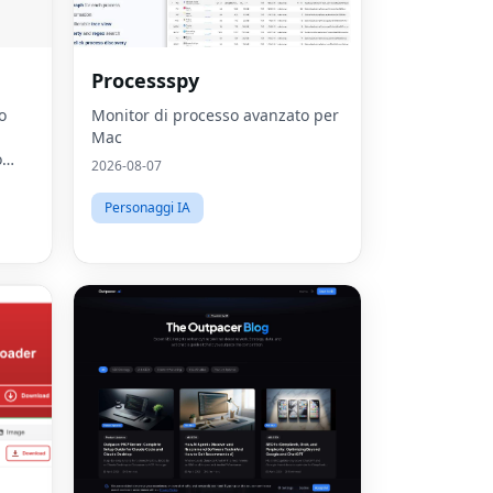
Processspy
o
Monitor di processo avanzato per
Mac
o
2026-08-07
la
o,
Personaggi IA
,