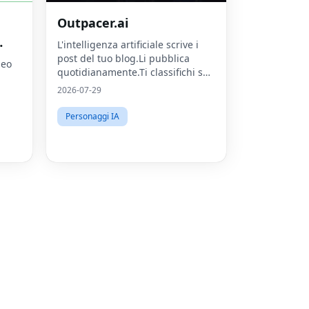
Outpacer.ai
Fac
L'intelligenza artificiale scrive i
post del tuo blog.Li pubblica
Twit
deo
quotidianamente.Ti classifichi su
Lin
Google e ChatGPT
2026-07-29
Pint
Personaggi IA
Sna
Wha
Tel
Mes
Line
Red
Blo