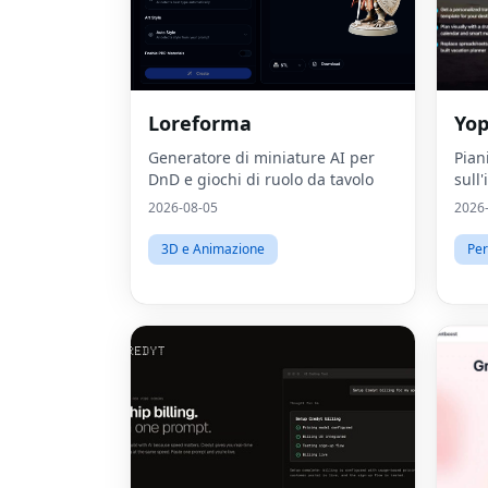
Loreforma
Yop
Generatore di miniature AI per
Pian
DnD e giochi di ruolo da tavolo
sull'
2026-08-05
2026
3D e Animazione
Per