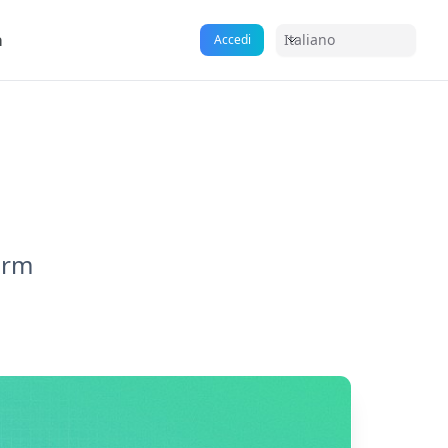
a
Italiano
Accedi
orm