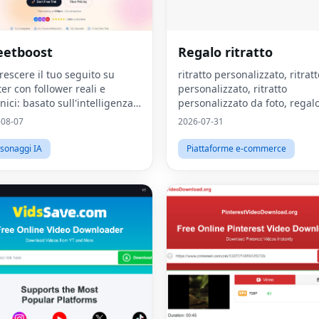
eetboost
Regalo ritratto
crescere il tuo seguito su
ritratto personalizzato, ritratt
ter con follower reali e
personalizzato, ritratto
nici: basato sull'intelligenza
personalizzato da foto, regal
ficiale, senza bot o drop.
personalizzato, stampa su te
-08-07
2026-07-31
personalizzata, ritratto da fot
arte da parete personalizzata
sonaggi IA
Piattaforme e-commerce
arte