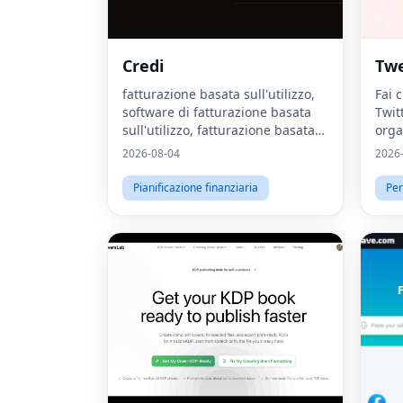
Credi
Tw
fatturazione basata sull'utilizzo,
Fai 
software di fatturazione basata
Twit
sull'utilizzo, fatturazione basata
orga
sull'utilizzo, fatturazione ai,
arti
2026-08-04
2026
fatturazione ai, monetizzazione
ai, prezzi basati sul con
Pianificazione finanziaria
Per