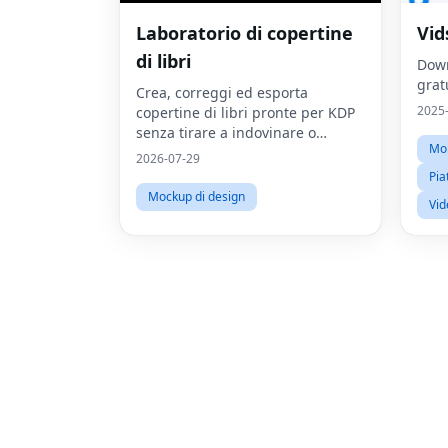
Laboratorio di copertine
Vid
di libri
Down
grat
Crea, correggi ed esporta
2025
copertine di libri pronte per KDP
senza tirare a indovinare o
Mon
iniziare da zero.
2026-07-29
Pia
Mockup di design
Vid