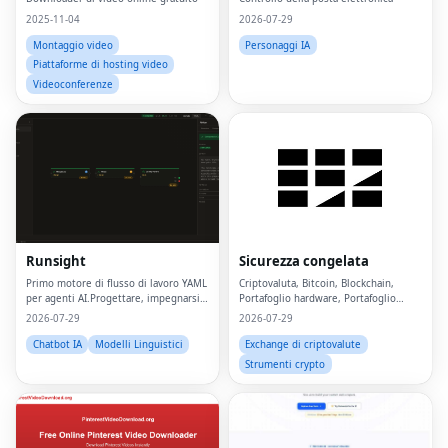
2025-11-04
2026-07-29
Montaggio video
Personaggi IA
Piattaforme di hosting video
Videoconferenze
Runsight
Sicurezza congelata
Primo motore di flusso di lavoro YAML
Criptovaluta, Bitcoin, Blockchain,
per agenti AI.Progettare, impegnarsi,
Portafoglio hardware, Portafoglio
eseguire, valutare.
freddo,
2026-07-29
2026-07-29
Chatbot IA
Modelli Linguistici
Exchange di criptovalute
Strumenti crypto