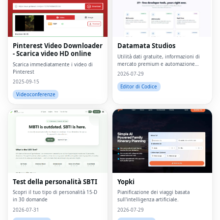
Pinterest Video Downloader
Datamata Studios
- Scarica video HD online
Utilità dati gratuite, informazioni di
mercato premium e automazione
Scarica immediatamente i video di
personalizzata in un'unica piattaforma.
Pinterest
2026-07-29
2025-09-15
Editor di Codice
Videoconferenze
Test della personalità SBTI
Yopki
Scopri il tuo tipo di personalità 15-D
Pianificazione dei viaggi basata
in 30 domande
sull'intelligenza artificiale.
2026-07-31
2026-07-29