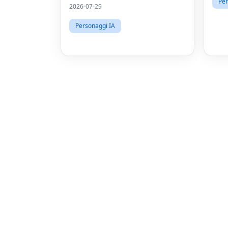
Per
media a pagamento.
2026-07-29
Personaggi IA