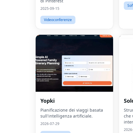
di Pinterest
Sof
2025-09-15
Videoconferenze
Yopki
Sol
Pianificazione dei viaggi basata
Strum
sull'intelligenza artificiale.
che 
inte
2026-07-29
non 
2026