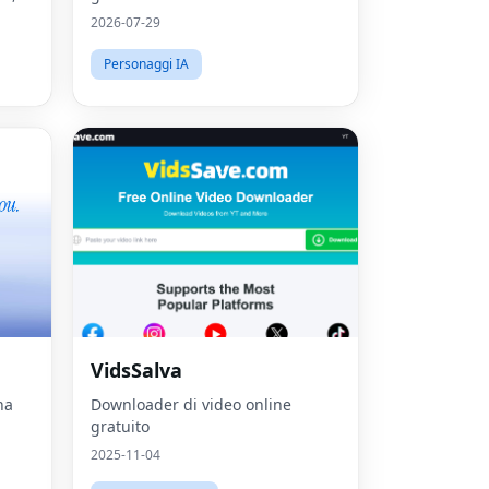
settimanale.Scelto da 45k.
2026-07-29
Personaggi IA
VidsSalva
na
Downloader di video online
gratuito
2025-11-04