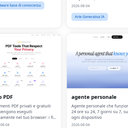
online gratuito
tware base di conoscenza
2026-08-04
Arte Generativa IA
o PDF
agente personale
enti PDF privati ​​e gratuiti
Agente personale che funzio
vengono eseguiti
24 ore su 24, 7 giorni su 7, su
ramente nel tuo browser: i file
ogni dispositivo
lasciano mai il tuo
-08-04
2026-08-04