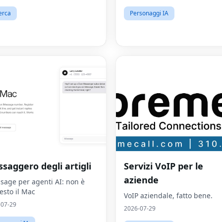
ositivo.
erca
Personaggi IA
saggero degli artigli
Servizi VoIP per le
aziende
sage per agenti AI: non è
iesto il Mac
VoIP aziendale, fatto bene.
-07-29
2026-07-29