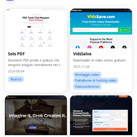
Solo PDF
VidsSalva
Strumenti PDF privati ​​e gratuiti che
Downloader di video online gratuito
vengono eseguiti interamente nel tuo
2025-11-04
browser: i file non lasciano mai il tuo
2026-08-04
dispositivo.
Montaggio video
Ricerca
Piattaforme di hosting video
Videoconferenze