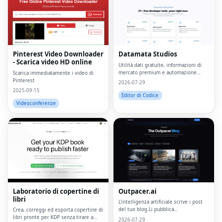
Pinterest Video Downloader
Datamata Studios
- Scarica video HD online
Utilità dati gratuite, informazioni di
mercato premium e automazione
Scarica immediatamente i video di
personalizzata in un'unica piattaforma.
Pinterest
2026-07-29
2025-09-15
Editor di Codice
Videoconferenze
Laboratorio di copertine di
Outpacer.ai
libri
L'intelligenza artificiale scrive i post
del tuo blog.Li pubblica
Crea, correggi ed esporta copertine di
quotidianamente.Ti classifichi su
libri pronte per KDP senza tirare a
2026-07-29