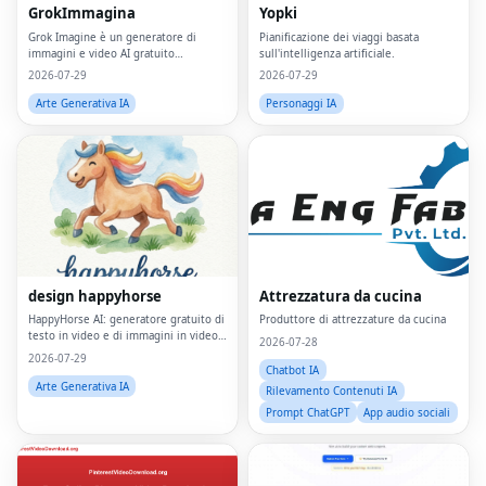
GrokImmagina
Yopki
Grok Imagine è un generatore di
Pianificazione dei viaggi basata
immagini e video AI gratuito
sull'intelligenza artificiale.
alimentato dal motore Aurora di
2026-07-29
2026-07-29
xAI.Combina 20 modelli di intelligenza
artificiale leader, tra cui Grok Imagine,
Arte Generativa IA
Personaggi IA
Flux 2, Sora 2, V
design happyhorse
Attrezzatura da cucina
HappyHorse AI: generatore gratuito di
Produttore di attrezzature da cucina
testo in video e di immagini in video
2026-07-28
nel tuo browser
2026-07-29
Chatbot IA
Arte Generativa IA
Rilevamento Contenuti IA
Prompt ChatGPT
App audio sociali