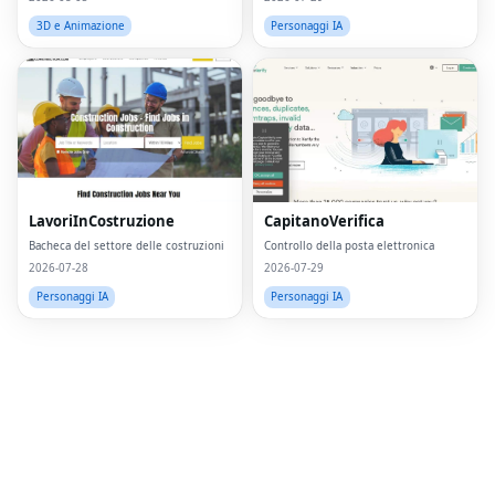
3D e Animazione
Personaggi IA
Fac
Twi
Lin
Pin
LavoriInCostruzione
CapitanoVerifica
Bacheca del settore delle costruzioni
Controllo della posta elettronica
Sna
2026-07-28
2026-07-29
Wh
Personaggi IA
Personaggi IA
Tel
Mes
Lin
Red
Blo