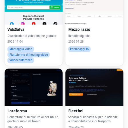
VidsSalva
Mezzo razzo
Downloader di video online gratuito
Rendilo digitale
2025-11-04
2026-07-28
Montaggio video
Personaggi IA
Piattaforme di hosting video
Videoconferenze
Loreforma
Fleetbell
Generatore di miniature AI per DnD e
Servizio di risposta AI per le aziende
giochi di ruolo da tavolo
automobilistiche e di trasporto
2026-08-05
2026-07-29