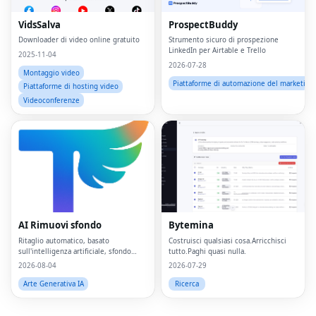
VidsSalva
ProspectBuddy
Downloader di video online gratuito
Strumento sicuro di prospezione
LinkedIn per Airtable e Trello
2025-11-04
2026-07-28
Montaggio video
Piattaforme di automazione del marketing
Piattaforme di hosting video
Videoconferenze
Fac
Twi
Lin
AI Rimuovi sfondo
Bytemina
Pin
Ritaglio automatico, basato
Costruisci qualsiasi cosa.Arricchisci
sull'intelligenza artificiale, sfondo
tutto.Paghi quasi nulla.
Sna
trasparente, basato su browser, online
2026-08-04
2026-07-29
gratuito
Wh
Arte Generativa IA
Ricerca
Tel