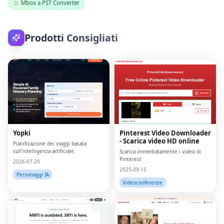
Mbox a PST Converter
Prodotti Consigliati
Yopki
Pinterest Video Downloader
- Scarica video HD online
Pianificazione dei viaggi basata
sull'intelligenza artificiale.
Scarica immediatamente i video di
Pinterest
2026-07-29
2025-09-15
Personaggi IA
Videoconferenze