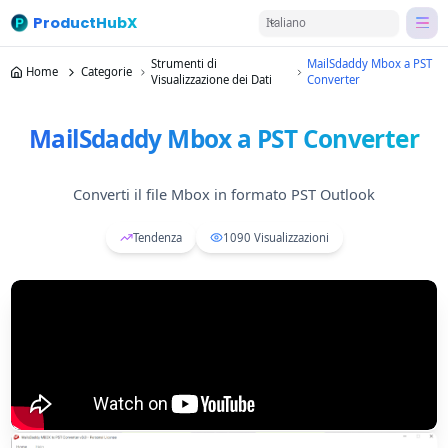
ProductHubX
Italiano
Strumenti di
MailSdaddy Mbox a PST
Home
Categorie
Visualizzazione dei Dati
Converter
MailSdaddy Mbox a PST Converter
Converti il file Mbox in formato PST Outlook
Tendenza
1090
Visualizzazioni