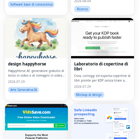
2026-08-04
dispositivo.
Software base di conoscenza
Ricerca
design happyhorse
Laboratorio di copertine di
libri
HappyHorse AI: generatore gratuito di
testo in video e di immagini in video
Crea, correggi ed esporta copertine di
nel tuo browser
libri pronte per KDP senza tirare a
2026-07-29
indovinare o iniziare da zero.
2026-07-29
Arte Generativa IA
Mockup di design