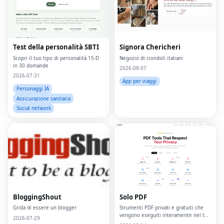
Test della personalità SBTI
Signora Chericheri
Scopri il tuo tipo di personalità 15-D
Negozio di ciondoli italiani
in 30 domande
2026-08-07
2026-07-31
App per viaggi
Personaggi IA
Assicurazione sanitaria
Social network
BloggingShout
Solo PDF
Grida di essere un blogger
Strumenti PDF privati ​​e gratuiti che
vengono eseguiti interamente nel tuo
2026-07-29
browser: i file non lasciano mai il tuo