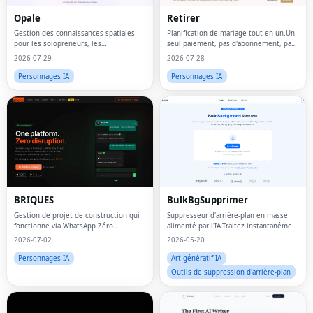
Opale
Retirer
Gestion des connaissances spatiales
Planification de mariage tout-en-un.Un
pour les solopreneurs, les
seul paiement, pas d'abonnement, pas
indépendants et les penseurs
de vente de données.
2026-07-29
2026-07-28
neurodivergents.
Personnages IA
Personnages IA
BRIQUES
BulkBgSupprimer
Gestion de projet de construction qui
Suppresseur d'arrière-plan en masse
fonctionne via WhatsApp.Zéro
alimenté par l'IA.Traitez instantanément
perturbation.
les images par lots en PNG
2026-07-02
2026-05-20
transparents.
Personnages IA
Art génératif IA
Outils de suppression d'arrière-plan