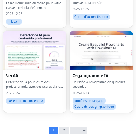
vitesse de la pensée
La meilleure roue aléatoire pour votre
classe, tombola, événement !
2025-12-25
2025-12-25
Outils d'automatisation
Jeux
Fac
VeriIA
Organigramme IA
Twi
Detector de IA pour les textes
De l'idée au diagramme en quelques
professionnels, avec des scores clairs
secondes
Lin
et des surlignages au niveau des
2025-12-23
2025-12-23
phrases.
Détection de contenu IA
Modèles de langage
Pin
Outils de design graphique
Sna
Wh
1
2
3
»
«
Tel