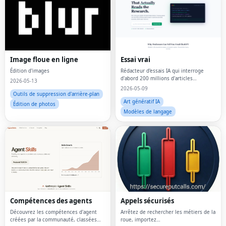
Image floue en ligne
Essai vrai
Édition d'images
Rédacteur d'essais IA qui interroge
d'abord 200 millions d'articles
2026-05-13
universitaires réels – de sorte que
2026-05-09
chaque citation est vérifiée, jamais
Outils de suppression d'arrière-plan
hallucinée.
Art génératif IA
Édition de photos
Modèles de langage
Compétences des agents
Appels sécurisés
Découvrez les compétences d'agent
Arrêtez de rechercher les métiers de la
créées par la communauté, classées
roue, importez