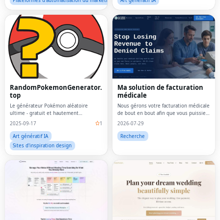
Plateformes d'automatisation du marketing
Art génératif IA
RandomPokemonGenerator.
Ma solution de facturation
top
médicale
Le générateur Pokémon aléatoire
Nous gérons votre facturation médicale
ultime - gratuit et hautement
de bout en bout afin que vous puissiez
personnalisable
vous concentrer sur les patients
2025-09-17
1
2026-07-29
Art génératif IA
Recherche
Sites d'inspiration design