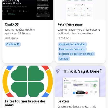
ChatXOS
Fête d'une page
Tous les modèles d'IA.Une
Calculez la nourriture et les boissons
application.13 $/mois.
de fête et créez des bannières
gratuitement.
2026-02-06
2026-01-07
Chatbots IA
Applications de budget
Planification financière
Logiciels de gestion de projet
Tableurs
Faites tourner la roue des
Le vœu
noms
Construisez, écrivez, créez — à la