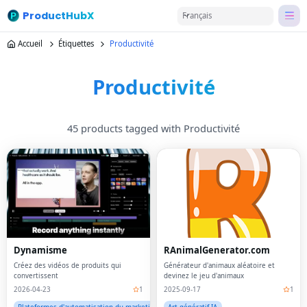
ProductHubX
Français
Accueil
Étiquettes
Productivité
Productivité
45 products tagged with Productivité
Dynamisme
RAnimalGenerator.com
Créez des vidéos de produits qui
Générateur d'animaux aléatoire et
convertissent
devinez le jeu d'animaux
2026-04-23
1
2025-09-17
1