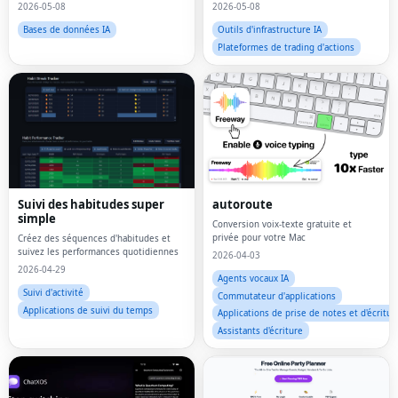
par cas d'utilisation, leaders du secteur
manuellement.Rang.Rouler.
2026-05-08
2026-05-08
ou tendances de la communauté.
Bases de données IA
Outils d'infrastructure IA
Plateformes de trading d'actions
Suivi des habitudes super
autoroute
simple
Conversion voix-texte gratuite et
privée pour votre Mac
Créez des séquences d'habitudes et
suivez les performances quotidiennes
2026-04-03
2026-04-29
Agents vocaux IA
Suivi d'activité
Commutateur d'applications
Applications de suivi du temps
Applications de prise de notes et d'écritur
Assistants d'écriture