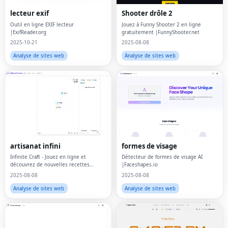
lecteur exif
Shooter drôle 2
Outil en ligne EXIF lecteur
Jouez à Funny Shooter 2 en ligne
|ExifReader.org
gratuitement |FunnyShooter.net
2025-10-21
2025-08-08
Analyse de sites web
Analyse de sites web
artisanat infini
formes de visage
Infinite Craft - Jouez en ligne et
Détecteur de formes de visage AI
découvrez de nouvelles recettes
|Faceshapes.io
|Infinitecraft.zone
2025-08-08
2025-08-08
Analyse de sites web
Analyse de sites web