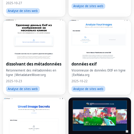
sécurisés |PasswordGenerator.vip
2025-10-27
Analyse de sites web
Analyse de sites web
dissolvant des métadonnées
données exif
Retonnement des métadonnées en
Visionneuse de données EXIF en ligne
ligne |MetadatareMover.org
|Exifdata.org
2025-10-23
2025-10-22
Analyse de sites web
Analyse de sites web