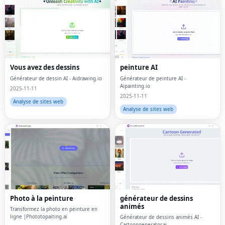
Vous avez des dessins
peinture AI
Générateur de dessin AI - Aidrawing.io
Générateur de peinture AI -
Aipainting.io
2025-11-11
2025-11-11
Analyse de sites web
Analyse de sites web
Photo à la peinture
générateur de dessins
animés
Transformez la photo en peinture en
ligne |Phototopaiting.ai
Générateur de dessins animés AI -
Cartoongenerator.ai