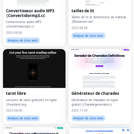
Convertisseur audio MP3
tailles de lit
|Convertidormp3.cc
Tailles de lit et dimensions de matelas
|Bedseizes.net
Convertisseur audio MP3
|Convertidormp3.cc
2025-08-08
2025-08-08
Analyse de sites web
Analyse de sites web
tarot libre
Générateur de charades
Lectures de tarot gratuites en ligne
Générateur de charades en ligne
|Freetarot.org
gratuit |Charadegenerator.cc
2025-08-08
2025-11-04
Analyse de sites web
Analyse de sites web