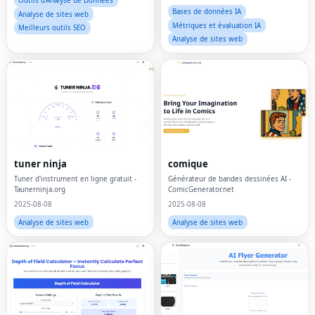
Outils d'Analyse de Données
Bases de données IA
Analyse de sites web
Métriques et évaluation IA
Meilleurs outils SEO
Analyse de sites web
tuner ninja
comique
Tuner d'instrument en ligne gratuit -
Générateur de bandes dessinées AI -
Taunerninja.org
ComicGenerator.net
2025-08-08
2025-08-08
Analyse de sites web
Analyse de sites web