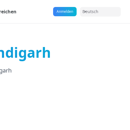
reichen
Deutsch
Anmelden
ndigarh
garh