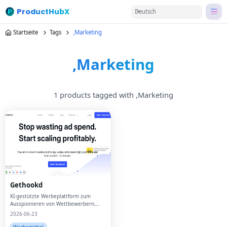
ProductHubX
Deutsch
Startseite
Tags
,Marketing
,Marketing
1 products tagged with ,Marketing
Gethookd
KI-gestützte Werbeplattform zum
Ausspionieren von Wettbewerbern,
Generieren erfolgreicher Skripts,
2026-06-23
Klonen von Top-Anzeigen und Erstellen
hochkonvertierender Bildmotive – alles