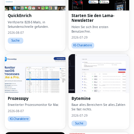
QuickEnrich
Starten Sie den Lama-
Newsletter
Verifizierte B2B-E-Mails, in
Sekundenschnelle gefunden.
Holen Sie sich Ihre ersten
Benutzer.Frei.
2026-08-07
2026-07-29
Suche
KI-Charaktere
Prozessspy
Bytemine
Erweiterter Prozessmonitor für Mac
Baue alles.Bereichern Sie alles.Zahlen
Sie fast nichts.
2026-08-07
2026-07-29
KI-Charaktere
Suche