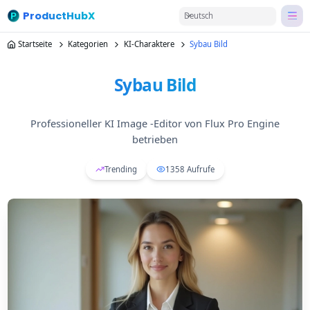
ProductHubX
Deutsch
Startseite
Kategorien
KI-Charaktere
Sybau Bild
Sybau Bild
Professioneller KI Image -Editor von Flux Pro Engine
betrieben
Trending
1358
Aufrufe