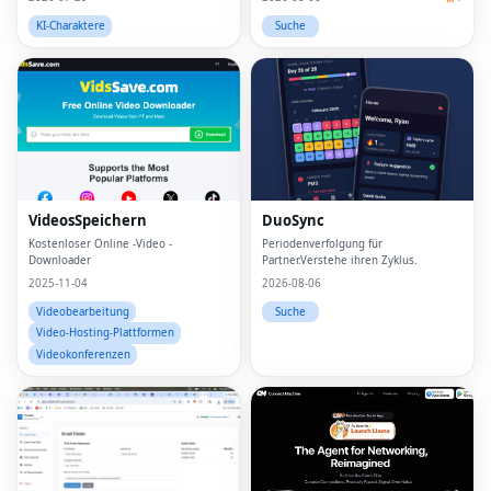
KI-Charaktere
Suche
VideosSpeichern
DuoSync
Kostenloser Online -Video -
Periodenverfolgung für
Downloader
Partner.Verstehe ihren Zyklus.
2025-11-04
2026-08-06
Videobearbeitung
Suche
Video-Hosting-Plattformen
Videokonferenzen