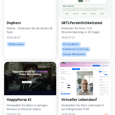
Dophors
SBTI-Persönlichkeitstest
Doforai – Entdecken Sie die besten KI-
Entdecken Sie Ihren 15-D-
Tools
Persönlichkeitstyp in 30 Fragen
2026-08-07
2026-07-31
Webbrowser
KI-Charaktere
Krankenversicherung
Soziale Netzwerke
HappyHorse KI
Virtueller Lebenslauf
Verwandeln Sie Ideen in wenigen
Verwandeln Sie Ihren Lebenslauf in
Minuten in filmische Videos
ein erfolgreiches Profil
2026-07-29
2026-08-06
1