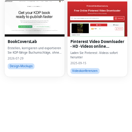
Fac
Twi
Lin
BookCoversLab
Pinterest Video Downloader
- HD -Videos online
Pin
Erstellen, korrigieren und exportieren
herunterladen
Sie KDP-fähige Buchumschläge, ohne
Laden Sie Pinterest -Videos sofort
zu raten oder bei Null anzufangen.
herunter
Sna
2026-07-29
2025-09-15
Design-Mockups
Wh
Videokonferenzen
Tel
Mes
Lin
Red
Blo