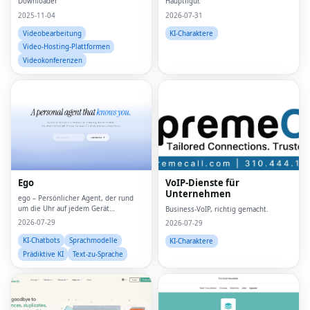
Downloader
Hauptfigur.
2025-11-04
2026-07-31
Videobearbeitung
KI-Charaktere
Video-Hosting-Plattformen
Videokonferenzen
Ego
VoIP-Dienste für
Unternehmen
ego – Persönlicher Agent, der rund
um die Uhr auf jedem Gerät
Business-VoIP, richtig gemacht.
funktioniert
2026-07-29
2026-07-29
KI-Chatbots
Sprachmodelle
KI-Charaktere
Prädiktive KI
Text-zu-Sprache