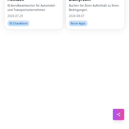
Pin
KI-Anrufbeantworter für Automobil-
Buchen Sie Ihren Aufenthalt zu Ihren
und Transportunternehmen
Bedingungen.
Sna
2026-07-29
2026-08-07
Wh
KI-Charaktere
Reise-Apps
Tel
Mes
Lin
Red
Blo
Hac
Ne
Mes