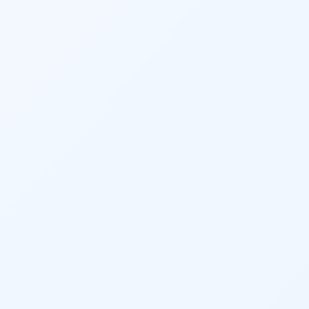
Twitter
LinkedIn
Pinterest
Snapchat
WhatsApp
Telegram
Messenger
Line
Reddit
Blogger
Hacker
News
Message