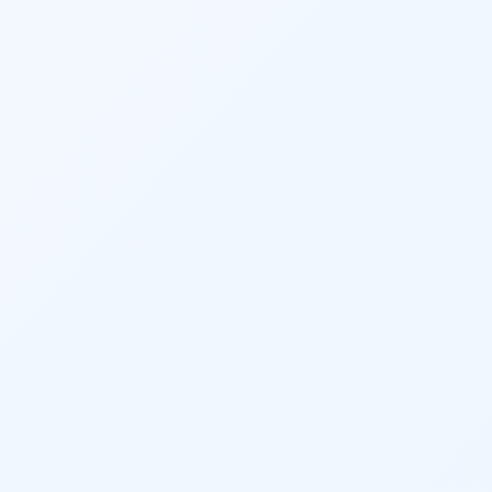
Twitter
LinkedIn
Pinterest
Snapchat
WhatsApp
Telegram
Messenger
Line
Reddit
Blogger
Hacker
News
Message