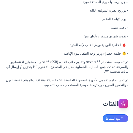
بمجرد إرسالها ، يرى المستخدمون:
- تواريخ الفترة المتوقعة التالية
- يوم الإباضة المقدر
- نافذة خصبة
- تقويم شهري مشفر بالألوان مع:
- 🩸 الخلفية الوردية ورمز القلب لأيام الفترة
- 👶 خلفية خضراء ورمز وجه الطفل ليوم الإباضة
تم تصميمه باستخدام ** next.js وتقديم جانب الخادم (SSR) ** لكبار المسئولين الاقتصاديين
والسرعة. تحدث جميع العمليات الحسابية محليًا في المتصفح - لا نقوم أبدًا بتخزين أو إرسال أي
بيانات شخصية **.
تم تحسينه لمستخدمي الأجهزة المحمولة العالمية (90 ٪+ حركة متنقلة) ، والموقع خفيفة الوزن
، والتحميل السريع ، ويحترم خصوصية المستخدم حسب التصميم.
الفئات
تتبع النشاط