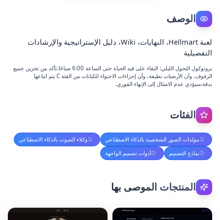
الوصف
لعبة Hellmart، النهايات، Wiki، دليل الإستراتيجية والإرشادات
التفصيلية
بروتوكول التحول الليلي: البقاء على قيد الحياة حتى الساعة 6:00 صباحًا.تأكد من تخزين جميع
الرفوف، وأن الأرضيات نظيفة، وأن إجراءات الاحتواء للكيانات من الفئة C يتم اتباعها
بدقة.سيؤدي عدم الامتثال إلى الإنهاء الفوري.
الفئات
مولدات الصور الشخصية بالذكاء الاصطناعي
وكلاء الصوت بالذكاء الاصطناعي
نماذج التصميم
أدوات تصميم الواجهة
المنتجات الموصى بها