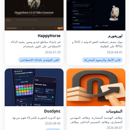
لوريفورم
HappyHorse
مولد مصغر لمنظمة العفو الدولية لـ DnD و
قم بإنشاء مقاطع فيديو وصور بتقنية الذكاء
RPGs على الطاولة
الاصطناعي على الفور باستخدام
HappyHorse AI.منصة قوية لتحويل النص
2026-07-29
2026-08-05
إلى فيديو وصور للمبدعين والمسوقين
والشركات.
ثلاثي الأبعاد والرسوم المتحركة
الفن التوليدي بالذكاء الاصطناعي
المقوسات
DuoSync
وظائف الهندسة المعمارية، وظائف المهندس
تتبع الدورة الشهرية للشركاء.فهم دورتها.
المعماري، وظائف التصميم الداخلي، وظائف
2026-08-06
مهندس المناظر الطبيعية، وظائف BIM،
2026-08-07