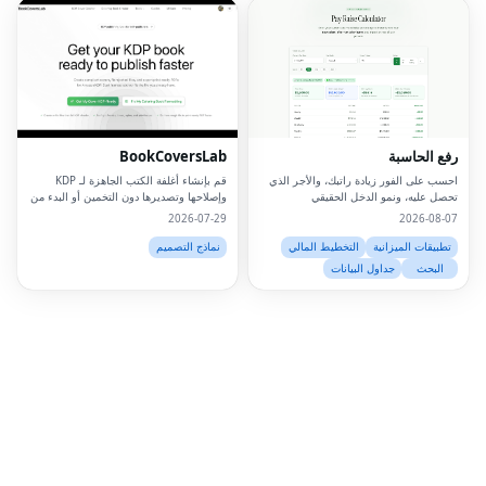
Facebook
Twitter
LinkedIn
رفع الحاسبة
BookCoversLab
Pinterest
احسب على الفور زيادة راتبك، والأجر الذي
قم بإنشاء أغلفة الكتب الجاهزة لـ KDP
تحصل عليه، ونمو الدخل الحقيقي
وإصلاحها وتصديرها دون التخمين أو البدء من
Snapchat
الصفر.
2026-07-29
2026-08-07
WhatsApp
تطبيقات الميزانية
التخطيط المالي
نماذج التصميم
البحث
جداول البيانات
Telegram
Messenger
Line
Reddit
Blogger
Hacker