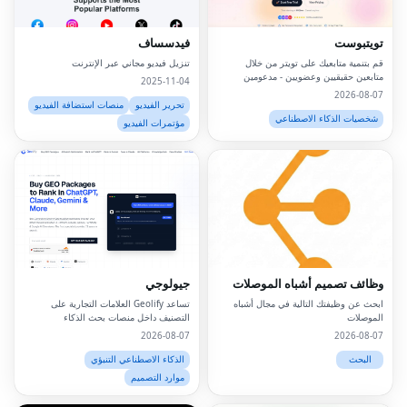
تويتبوست
فيدسساف
قم بتنمية متابعيك على تويتر من خلال
تنزيل فيديو مجاني عبر الإنترنت
متابعين حقيقيين وعضويين - مدعومين
2025-11-04
بالذكاء الاصطناعي، بدون روبوتات، بدون
2026-08-07
إسقاطات.
تحرير الفيديو
منصات استضافة الفيديو
شخصيات الذكاء الاصطناعي
مؤتمرات الفيديو
وظائف تصميم أشباه الموصلات
جيولوجي
ابحث عن وظيفتك التالية في مجال أشباه
تساعد Geolify العلامات التجارية على
الموصلات
التصنيف داخل منصات بحث الذكاء
الاصطناعي مثل ChatGPT وGemini
2026-08-07
2026-08-07
وClaude وPerplexity من خلال تحسين
المحرك التوليدي (GEO).
البحث
الذكاء الاصطناعي التنبؤي
موارد التصميم