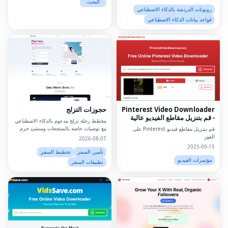
وظائف التصميم الحضري، وظائف مستشار
البحث
الاستدامة، وظائف البيئة المبنية، وظيفة الهن
روبوتات الدردشة بالذكاء الاصطناعي
قواعد بيانات الذكاء الاصطناعي
Pinterest Video Downloader
حجوزات التزلج
- قم بتنزيل مقاطع الفيديو عالية
مخطط رحلة تزلج مدعوم بالذكاء الاصطناعي
الدقة على الإنترنت
مع توصيات خاصة بالمنتجعات ومنشئ حزم
قم بتنزيل مقاطع فيديو Pinterest على
ذكي.
الفور
2026-08-07
2025-09-15
تأمين السفر
تخطيط السفر
مؤتمرات الفيديو
تطبيقات السفر