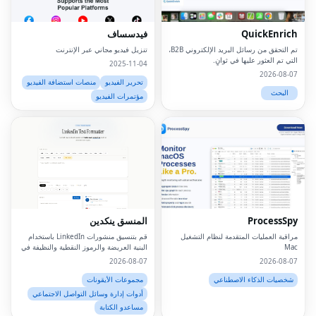
QuickEnrich
فيدسساف
تم التحقق من رسائل البريد الإلكتروني B2B،
تنزيل فيديو مجاني عبر الإنترنت
التي تم العثور عليها في ثوانٍ.
2025-11-04
2026-08-07
تحرير الفيديو
منصات استضافة الفيديو
البحث
مؤتمرات الفيديو
Facebook
Twitter
LinkedIn
ProcessSpy
المنسق ينكدين
Pinterest
مراقبة العمليات المتقدمة لنظام التشغيل
قم بتنسيق منشورات LinkedIn باستخدام
Mac
البنية العريضة والرموز النقطية والنظيفة في
ثوانٍ
2026-08-07
2026-08-07
Snapchat
شخصيات الذكاء الاصطناعي
مجموعات الأيقونات
WhatsApp
أدوات إدارة وسائل التواصل الاجتماعي
مساعدو الكتابة
Telegram