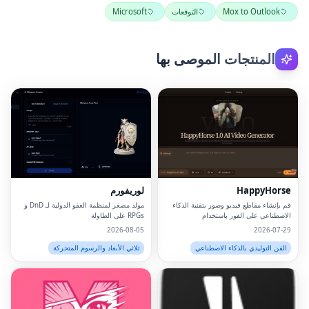
Mox to Outlook
التوقعات
Microsoft
المنتجات الموصى بها
HappyHorse
لوريفورم
قم بإنشاء مقاطع فيديو وصور بتقنية الذكاء
مولد مصغر لمنظمة العفو الدولية لـ DnD و
الاصطناعي على الفور باستخدام
RPGs على الطاولة
HappyHorse AI.منصة قوية لتحويل النص
2026-08-05
2026-07-29
إلى فيديو وصور للمبدعين والمسوقين
والشركات.
الفن التوليدي بالذكاء الاصطناعي
ثلاثي الأبعاد والرسوم المتحركة