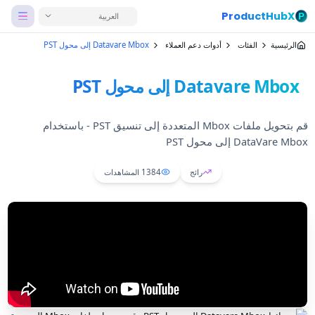
ProductHubX
العربية
الرئيسية
الفئات
أدوات دعم العملاء
Datavare Mbox إلى محول PST
Datavare Mbox إلى محول PST
قم بتحويل ملفات Mbox المتعددة إلى تنسيق PST - باستخدام
DataVare Mbox إلى محول PST
رائج
1384
المشاهدات