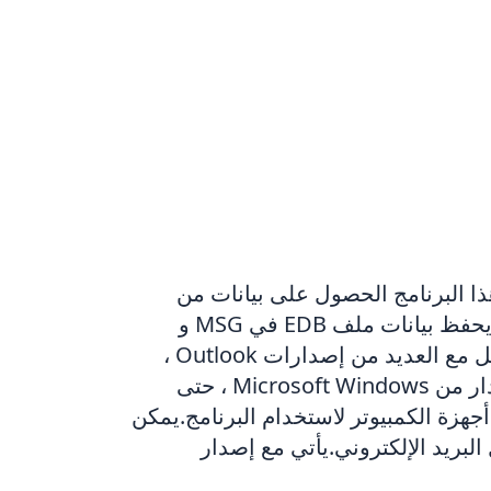
ى محول PST - أفضل برنامج للترحيل من ملف EDB إلى PST.يسهل هذا البرنامج الحصول على بيانات من
ملفات EDB التالفة من خلال تحويلها إلى تنسيق PST لـ Outlook.بالإضافة إلى تنسيق PST ، فإنه يحفظ بيانات ملف EDB في MSG و
EML و VCF و RTF و HTML.أبقى عملية تحويل البيانات وترتيب مجلدات البريد الإلكتروني.إنه يعمل مع العديد من إصدارات Outlook ،
مثل 2003 و 2007 و 2010 و 2013 و 2016 و 2019 و 2021. يمكنك استخدام هذه الأداة مع أي إصدار من Microsoft Windows ، حتى
ن أجهزة الكمبيوتر لاستخدام البرنامج.يمكن
لبريد الإلكتروني.يأتي مع إصدار