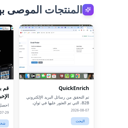
المنتجات الموصى به
QuickEnrich
قم ب
الإخب
تم التحقق من رسائل البريد الإلكتروني
B2B، التي تم العثور عليها في ثوانٍ.
احصل 
2026-08-07
07-29
البحث
شخصي