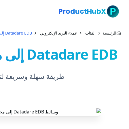
ProductHubX
الرئيسية
الفئات
عملاء البريد الإلكتروني
Datadare EDB إلى محول PST
Datadare EDB إلى محول PST
طريقة سهلة وسريعة لتحويل EDB إلى ملف PST باستخدام taVare EDB