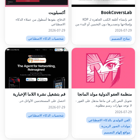
BookCoversLab
أكسبلويت
قم بإنشاء أغلفة الكتب الجاهزة لـ KDP
الدفاع، يقودها أسطول من عملاء الذكاء
وإصلاحها وتصديرها دون التخمين أو البدء من
الاصطناعي
الصفر.
2026-07-29
2026-07-29
نماذج التصميم
شخصيات الذكاء الاصطناعي
منظمة العفو الدولية مولد المانجا
قم بتشغيل نشرة اللاما الإخبارية
تحويل النص إلى فن مانغا مذهل على الفور -
احصل على المستخدمين الأوائل.حر.
لا توجد مهارات رسم مطلوبة.
2026-07-29
2026-07-29
شخصيات الذكاء الاصطناعي
الفن التوليدي بالذكاء الاصطناعي
مولدات الصور الرمزية
مواقع إلهام التصميم