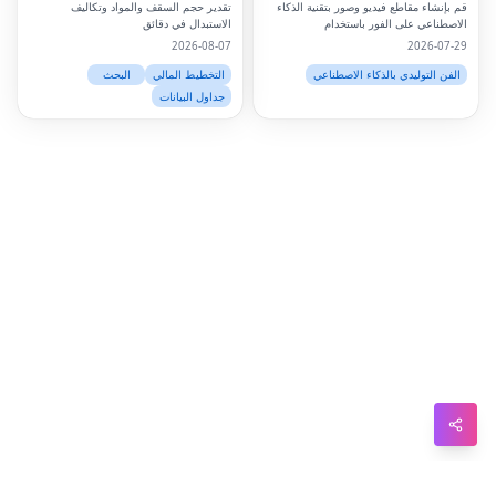
قم بإنشاء مقاطع فيديو وصور بتقنية الذكاء
تقدير حجم السقف والمواد وتكاليف
الاصطناعي على الفور باستخدام
الاستبدال في دقائق
Snapchat
HappyHorse AI.منصة قوية لتحويل النص
2026-08-07
2026-07-29
إلى فيديو وصور للمبدعين والمسوقين
WhatsApp
والشركات.
الفن التوليدي بالذكاء الاصطناعي
التخطيط المالي
البحث
جداول البيانات
Telegram
Messenger
Line
Reddit
Blogger
Hacker
News
Message