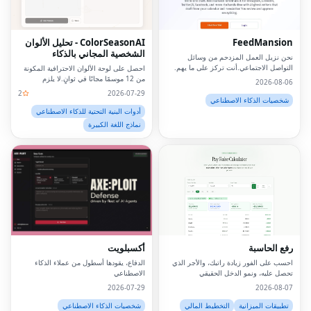
FeedMansion
ColorSeasonAI - تحليل الألوان
الشخصية المجاني بالذكاء
نحن نزيل العمل المزدحم من وسائل
الاصطناعي
التواصل الاجتماعي.أنت تركز على ما يهم.
احصل على لوحة الألوان الاحترافية المكونة
من 12 موسمًا مجانًا في ثوانٍ.لا يلزم
2026-08-06
التسجيل!
2
2026-07-29
شخصيات الذكاء الاصطناعي
أدوات البنية التحتية للذكاء الاصطناعي
نماذج اللغة الكبيرة
رفع الحاسبة
أكسبلويت
احسب على الفور زيادة راتبك، والأجر الذي
الدفاع، يقودها أسطول من عملاء الذكاء
تحصل عليه، ونمو الدخل الحقيقي
الاصطناعي
2026-07-29
2026-08-07
تطبيقات الميزانية
التخطيط المالي
شخصيات الذكاء الاصطناعي