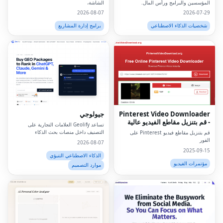
المؤسسين والبرامج ورأس المال.
الشاشة،
2026-08-07
2026-07-29
شخصيات الذكاء الاصطناعي
برامج إدارة المشاريع
Pinterest Video Downloader
جيولوجي
- قم بتنزيل مقاطع الفيديو عالية
تساعد Geolify العلامات التجارية على
الدقة على الإنترنت
التصنيف داخل منصات بحث الذكاء
قم بتنزيل مقاطع فيديو Pinterest على
الاصطناعي مثل ChatGPT وGemini
الفور
2026-08-07
وClaude وPerplexity من خلال تحسين
2025-09-15
المحرك التوليدي (GEO).
الذكاء الاصطناعي التنبؤي
مؤتمرات الفيديو
موارد التصميم