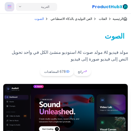
ProductHubX
العربية
الرئيسية
الفئات
الفن التوليدي بالذكاء الاصطناعي
الصوت
الصوت
مولد فيديو AI مولد صوت AI استوديو منشئ الكل في واحد تحويل
النص إلى فيديو صورة إلى فيديو
رائج
678
المشاهدات