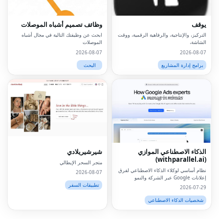
يوقف
وظائف تصميم أشباه الموصلات
التركيز، والإنتاجية، والرفاهية الرقمية، ووقت
ابحث عن وظيفتك التالية في مجال أشباه
الشاشة،
الموصلات
2026-08-07
2026-08-07
برامج إدارة المشاريع
البحث
Facebook
Twitter
LinkedIn
الذكاء الاصطناعي الموازي
شيرشيريلادي
Pinterest
(withparallel.ai)
متجر السحر الإيطالي
Snapchat
نظام أساسي لوكلاء الذكاء الاصطناعي لفرق
2026-08-07
إعلانات Google عبر الشركة والنمو
والوكالات والوسائط المدفوعة.
تطبيقات السفر
WhatsApp
2026-07-29
شخصيات الذكاء الاصطناعي
Telegram