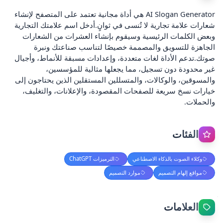
AI Slogan Generator هي أداة مجانية تعتمد على المتصفح لإنشاء
شعارات علامة تجارية لا تُنسى في ثوانٍ.أدخل اسم علامتك التجارية
وبعض الكلمات الرئيسية وسيقوم بإنشاء العشرات من الشعارات
الجاهزة للتسويق والمصممة خصيصًا لتناسب صناعتك ونبرة
صوتك.تدعم الأداة لغات متعددة، وإعدادات مسبقة للأنماط، وأجيال
غير محدودة دون تسجيل، مما يجعلها مثالية للمؤسسين،
والمسوقين، والوكالات، والمتسللين المستقلين الذين يحتاجون إلى
خيارات نسخ سريعة للصفحات المقصودة، والإعلانات، والتغليف،
والحملات.
الفئات
وكلاء الصوت بالذكاء الاصطناعي
الترميزات ChatGPT
مواقع إلهام التصميم
موارد التصميم
العلامات