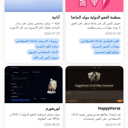
منظمة العفو الدولية مولد المانجا
أنانية
تحويل النص إلى فن مانغا مذهل على الفور -
ego — وكيل شخصي يعمل على مدار
لا توجد مهارات رسم مطلوبة.
الساعة طوال أيام الأسبوع عبر كل الأجهزة
2026-07-29
2026-07-29
الفن التوليدي بالذكاء الاصطناعي
روبوتات الدردشة بالذكاء الاصطناعي
مولدات الصور الرمزية
نماذج اللغة الكبيرة
مواقع إلهام التصميم
الذكاء الاصطناعي التنبؤي
تحويل النص إلى كلام
HappyHorse
لوريفورم
قم بإنشاء مقاطع فيديو وصور بتقنية الذكاء
مولد مصغر لمنظمة العفو الدولية لـ DnD و
الاصطناعي على الفور باستخدام
RPGs على الطاولة
HappyHorse AI.منصة قوية لتحويل النص
2026-08-05
2026-07-29
إلى فيديو وصور للمبدعين والمسوقين