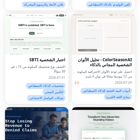
والشركات.
الفن التوليدي بالذكاء الاصطناعي
ثلاثي الأبعاد والرسوم المتحركة
ColorSeasonAI - تحليل الألوان
اختبار الشخصية SBTI
الشخصية المجاني بالذكاء
اكتشف نوع شخصيتك المكونة من 15 د في
الاصطناعي
30 سؤالًا
احصل على لوحة الألوان الاحترافية المكونة
من 12 موسمًا مجانًا في ثوانٍ.لا يلزم
2026-07-31
التسجيل!
2
2026-07-29
شخصيات الذكاء الاصطناعي
أدوات البنية التحتية للذكاء الاصطناعي
التأمين الصحي
نماذج اللغة الكبيرة
شبكات التواصل الاجتماعي
Facebook
Twitter