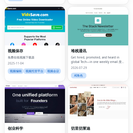
视频保存
堆栈通讯
免费在线视频下载器
Get hired, promoted, and heard in
global Tech—in one weekly email.受到
2025-11-04
超过 45k 人的信赖。
2026-07-29
视频编辑
视频托管平台
视频会议
AI角色
创业科学
切里切莱迪