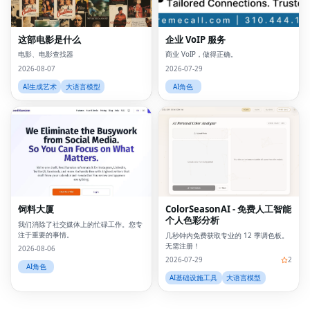
这部电影是什么
企业 VoIP 服务
电影、电影查找器
商业 VoIP，做得正确。
2026-08-07
2026-07-29
AI生成艺术
大语言模型
AI角色
Fac
Twi
Lin
饲料大厦
ColorSeasonAI - 免费人工智能
Pin
个人色彩分析
我们消除了社交媒体上的忙碌工作。您专
Sna
注于重要的事情。
几秒钟内免费获取专业的 12 季调色板。
无需注册！
2026-08-06
Wh
2026-07-29
2
AI角色
AI基础设施工具
大语言模型
Tel