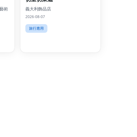
Twit
藝術
義大利飾品店
2026-08-07
Lin
旅行應用
Pint
Sna
Wha
Tel
Mes
Line
Red
Blo
Hac
New
Mes