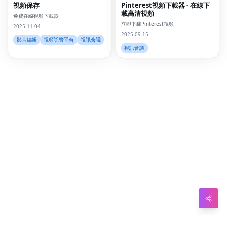
視頻保存
Pinterest視頻下載器 - 在線下
載高清視頻
Sna
免費在線視頻下載器
立即下載Pinterest視頻
2025-11-04
Wh
2025-09-15
影片編輯
視頻託管平台
視訊會議
視訊會議
Tel
Mes
Lin
Red
Blo
Hac
Ne
Mes