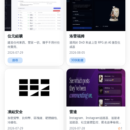
位元組礦
洛雷福姆
建造任何東西。豐富一切。幾乎不用付任
適用於 DnD 和桌上型 RPG 的 AI 微型生
何費用。
成器
2026-07-29
2026-08-05
搜尋
3D與動畫
凍結安全
雷達
加密貨幣、比特幣、區塊鏈、硬體錢包、
Instagram、Instagram追蹤器、追蹤者
冷錢包、
追蹤器、社交媒體監控、匿名故事檢視
器、Instagram分析、關係工具、追蹤者
2026-07-29
2026-07-28
1