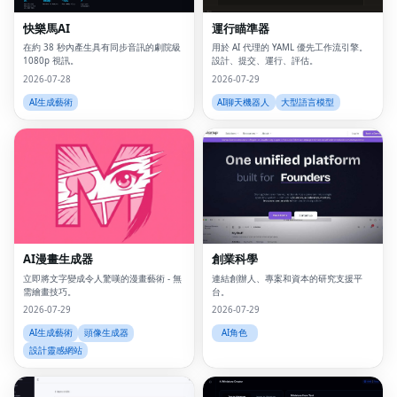
快樂馬AI
運行瞄準器
在約 38 秒內產生具有同步音訊的劇院級
用於 AI 代理的 YAML 優先工作流引擎。
1080p 視訊。
設計、提交、運行、評估。
2026-07-28
2026-07-29
AI生成藝術
AI聊天機器人
大型語言模型
AI漫畫生成器
創業科學
立即將文字變成令人驚嘆的漫畫藝術 - 無
連結創辦人、專案和資本的研究支援平
需繪畫技巧。
台。
2026-07-29
2026-07-29
AI生成藝術
頭像生成器
AI角色
設計靈感網站