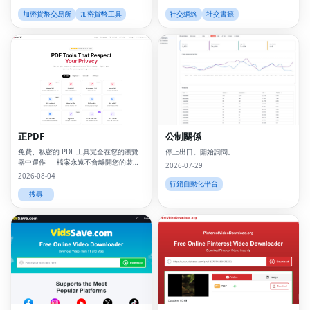
分析、社交媒體追蹤器、Instagram f
加密貨幣交易所
加密貨幣工具
社交網絡
社交書籤
正PDF
公制關係
免費、私密的 PDF 工具完全在您的瀏覽
停止出口。開始詢問。
器中運作 — 檔案永遠不會離開您的裝
2026-07-29
置。
2026-08-04
行銷自動化平台
搜尋
Fac
Twi
Lin
Pin