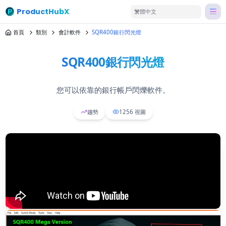
ProductHubX
繁體中文
首頁
類別
會計軟件
SQR400銀行閃光燈
SQR400銀行閃光燈
您可以依靠的銀行帳戶閃爍軟件。
趨勢
1256
視圖