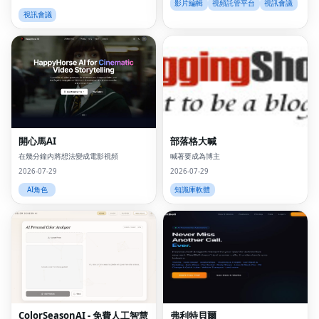
影片編輯
視頻託管平台
視訊會議
視訊會議
開心馬AI
部落格大喊
在幾分鐘內將想法變成電影視頻
喊著要成為博主
2026-07-29
2026-07-29
AI角色
知識庫軟體
ColorSeasonAI - 免費人工智慧
弗利特貝爾