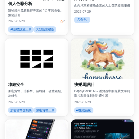
個人色彩分析
面向汽車和運輸企業的人工智慧接聽服務
幾秒鐘內免費獲得專業的 12 季調色板。
2026-07-29
無需註冊！
AI角色
2026-07-29
2
AI基礎設施工具
大型語言模型
凍結安全
快樂馬設計
加密貨幣、比特幣、區塊鏈、硬體錢包、
HappyHorse AI – 瀏覽器中的免費文字到
冷錢包、
影片和圖像到影片產生器
2026-07-29
2026-07-29
加密貨幣交易所
加密貨幣工具
AI生成藝術