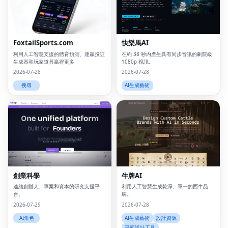
FoxtailSports.com
快樂馬AI
利用人工智慧支援的體育預測、連贏投註
在約 38 秒內產生具有同步音訊的劇院級
生成器和玩家道具贏得更多
1080p 視訊。
2026-07-28
2026-07-28
搜尋
AI生成藝術
Fac
Twi
Lin
創業科學
牛牌AI
Pin
連結創辦人、專案和資本的研究支援平
利用人工智慧生成乾淨、單一的西牛品
台。
牌。
Sna
2026-07-29
2026-07-28
Wh
AI角色
AI生成藝術
設計資源
平面設計工具