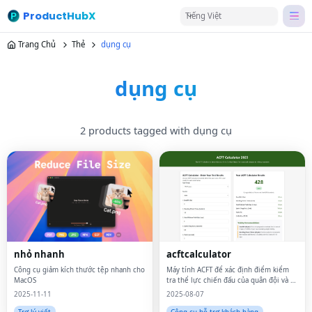
ProductHubX
Tiếng Việt
Trang Chủ
Thẻ
dụng cụ
dụng cụ
2 products tagged with dụng cụ
nhỏ nhanh
acftcalculator
Công cụ giảm kích thước tệp nhanh cho
Máy tính ACFT để xác định điểm kiểm
MacOS
tra thể lực chiến đấu của quân đội và so
sánh với các tiêu chuẩn quân sự
2025-11-11
2025-08-07