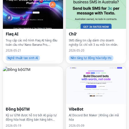
Flaq AI
Chữ
Truy cập các mô hình Flaq AI hàng đầu
SMS đáng tin cậy dành cho doanh
toàn cầu như Nano Banana Pro,
nghiệp Úc chỉ với 3 xu mỗi tin nhắn.
Seedream, Veo & Wan thông qua một
2026-05-21
2026-05-20
API đơn giản, nhanh chóng
Nghệ thuật tạo sinh AI
Nền tảng tự động hóa tiếp thị
Đồng bộGTM
VibeBot
Kỹ sư GTM được hỗ trợ bởi AI giúp tự
AI Discord Bot Maker |Không cần mã
động hóa hoạt động bán hàng bên
hóa
ngoài và xây dựng quy trình cho các
2026-05-19
2026-05-09
công ty khởi nghiệp B2B