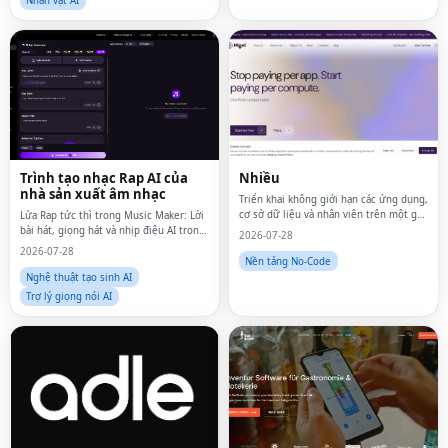
Nhân vật AI
Trình tạo nhạc Rap AI của
Nhiều
nhà sản xuất âm nhạc
Triển khai không giới hạn các ứng dụng,
cơ sở dữ liệu và nhân viên trên một gói
Lửa Rap tức thì trong Music Maker: Lời
điện toán cố định.
bài hát, giọng hát và nhịp điệu AI trong
2026-07-28
vài giây
2026-07-28
Nền tảng No-Code
Nghệ thuật tạo sinh AI
Trợ lý giọng nói AI