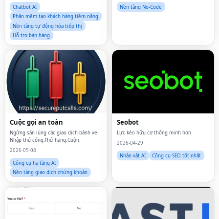
Chatbot AI
Nền tảng No-Code
Phần mềm tạo khách hàng tiềm năng
Nền tảng tự động hóa tiếp thị
Hỗ trợ bán hàng
Cuộc gọi an toàn
Seobot
Ngừng săn lùng các giao dịch bánh xe
Lực kéo hữu cơ thông minh hơn
Nhập thủ công.Thứ hạng.Cuộn.
2026-04-29
2026-05-08
Nhân vật AI
Công cụ SEO tốt nhất
Công cụ hạ tầng AI
Nền tảng giao dịch chứng khoán