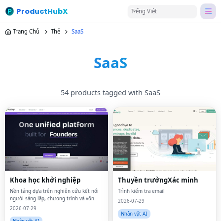
ProductHubX
Tiếng Việt
Trang Chủ
Thẻ
SaaS
SaaS
54 products tagged with SaaS
Khoa học khởi nghiệp
Thuyền trưởngXác minh
Nền tảng dựa trên nghiên cứu kết nối
Trình kiểm tra email
người sáng lập, chương trình và vốn.
2026-07-29
2026-07-29
Nhân vật AI