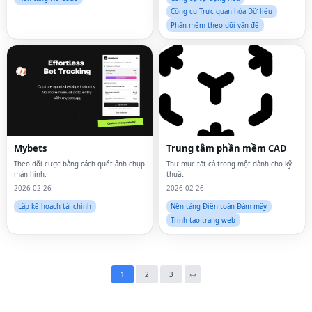
Công cụ Trực quan hóa Dữ liệu
Phần mềm theo dõi vấn đề
Fac
Twi
Mybets
Trung tâm phần mềm CAD
Theo dõi cược bằng cách quét ảnh chụp
Thư mục tất cả trong một dành cho kỹ
Lin
màn hình.
thuật
2026-02-26
2026-02-26
Pin
Lập kế hoạch tài chính
Nền tảng Điện toán Đám mây
Trình tạo trang web
Sna
Wh
Tel
1
2
3
»
«
Mes