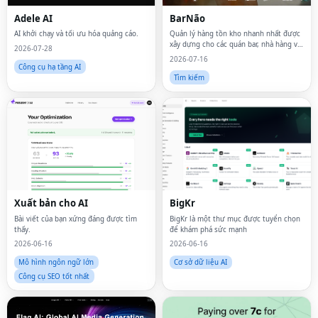
Adele AI
BarNão
AI khởi chạy và tối ưu hóa quảng cáo.
Quản lý hàng tồn kho nhanh nhất được
xây dựng cho các quán bar, nhà hàng và
2026-07-28
khách sạn
2026-07-16
Công cụ hạ tầng AI
Tìm kiếm
Xuất bản cho AI
BigKr
Bài viết của bạn xứng đáng được tìm
BigKr là một thư mục được tuyển chọn
thấy.
để khám phá sức mạnh
2026-06-16
2026-06-16
Mô hình ngôn ngữ lớn
Cơ sở dữ liệu AI
Công cụ SEO tốt nhất