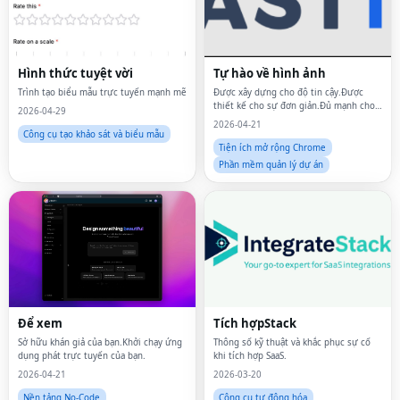
Hình thức tuyệt vời
Tự hào về hình ảnh
Trình tạo biểu mẫu trực tuyến mạnh mẽ
Được xây dựng cho độ tin cậy.Được
thiết kế cho sự đơn giản.Đủ mạnh cho
2026-04-29
các đội.
2026-04-21
Công cụ tạo khảo sát và biểu mẫu
Tiện ích mở rộng Chrome
Phần mềm quản lý dự án
Để xem
Tích hợpStack
Sở hữu khán giả của bạn.Khởi chạy ứng
Thông số kỹ thuật và khắc phục sự cố
dụng phát trực tuyến của bạn.
khi tích hợp SaaS.
2026-04-21
2026-03-20
Nền tảng No-Code
Công cụ tự động hóa