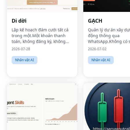
Di dời
GẠCH
Lập kế hoạch đám cưới tất cả
Quản lý dự án xây dự
trong một.Một khoản thanh
động thông qua
toán, không đăng ký, không
WhatsApp.Không có s
bán dữ liệu.
đoạn.
2026-07-28
2026-07-02
Nhân vật AI
Nhân vật AI