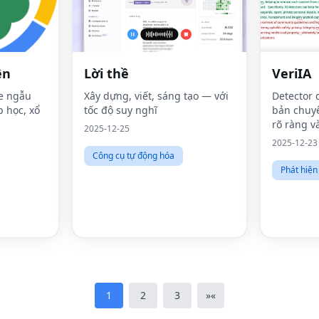
ên
Lời thề
VeriIA
e ngẫu
Xây dựng, viết, sáng tạo — với
Detector 
p học, xổ
tốc độ suy nghĩ
bản chuyê
rõ ràng v
2025-12-25
câu.
2025-12-23
Công cụ tự động hóa
Phát hiện
1
2
3
»
«