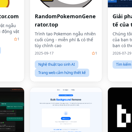
tor.com
RandomPokemonGene
Giải ph
rator.top
tế của 
vật ngẫu
i động vật
Trình tạo Pokemon ngẫu nhiên
Chúng tôi
1
cuối cùng - miễn phí & có thể
của bạn t
tùy chỉnh cao
bạn có th
nhân
2025-09-17
1
2026-07-29
Nghệ thuật tạo sinh AI
Tìm kiếm
Trang web cảm hứng thiết kế