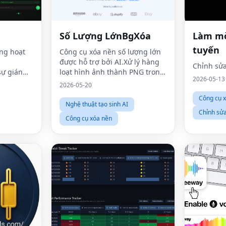
Số Lượng LớnBgXóa
Làm mờ
tuyến
ng hoạt
Công cụ xóa nền số lượng lớn
được hỗ trợ bởi AI.Xử lý hàng
Chỉnh sử
ự gián
loạt hình ảnh thành PNG trong
2026-05-13
suốt ngay lập tức.
2026-05-20
Công cụ 
Nghệ thuật tạo sinh AI
Chỉnh sử
Công cụ xóa nền