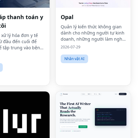
áp thanh toán y
Opal
tôi
Quản lý kiến ​​thức không gian
dành cho những người tự kinh
 xử lý hóa đơn y tế
doanh, những người làm nghề
ừ đầu đến cuối để
tự do và những người có tư
2026-07-29
ể tập trung vào bệnh
duy khác biệt về thần kinh.
Nhân vật AI