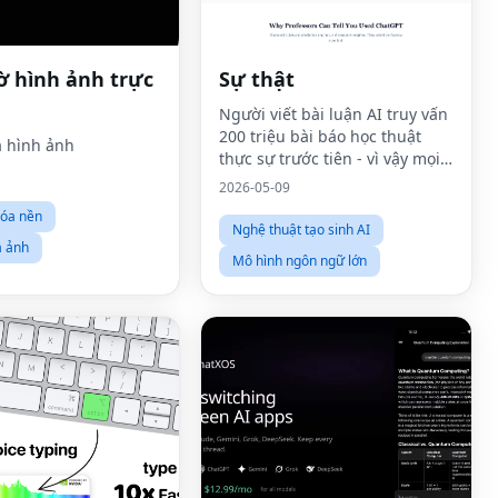
 hình ảnh trực
Sự thật
Người viết bài luận AI truy vấn
200 triệu bài báo học thuật
a hình ảnh
thực sự trước tiên - vì vậy mọi
trích dẫn đều được xác minh,
2026-05-09
không bao giờ bị ảo giác.
xóa nền
Nghệ thuật tạo sinh AI
a ảnh
Mô hình ngôn ngữ lớn