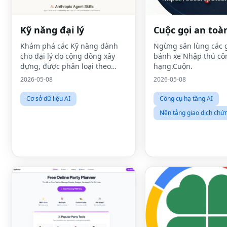
Kỹ năng đại lý
Cuộc gọi an toà
Khám phá các Kỹ năng dành
Ngừng săn lùng các g
cho đại lý do cộng đồng xây
bánh xe Nhập thủ cô
dựng, được phân loại theo
hạng.Cuộn.
trường hợp sử dụng, người
2026-05-08
2026-05-08
dẫn đầu ngành hoặc xu hướng
cộng đồng.
Cơ sở dữ liệu AI
Công cụ hạ tầng AI
Nền tảng giao dịch chứ