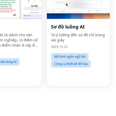
Sơ đồ luồng AI
de IA dành cho văn
Từ ý tưởng đến sơ đồ chỉ trong
n nghiệp, có điểm số
vài giây
à điểm nhấn ở cấp độ
2025-12-23
Mô hình ngôn ngữ lớn
Fac
 nội dung AI
Công cụ thiết kế đồ họa
Twit
Lin
Pint
Sna
Wha