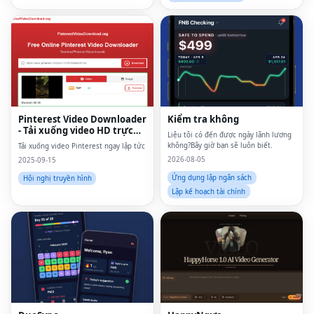
Pinterest Video Downloader
Kiểm tra không
- Tải xuống video HD trực
Liệu tôi có đến được ngày lãnh lương
tuyến
không?Bây giờ bạn sẽ luôn biết.
Tải xuống video Pinterest ngay lập tức
2026-08-05
2025-09-15
Ứng dụng lập ngân sách
Hội nghị truyền hình
Lập kế hoạch tài chính