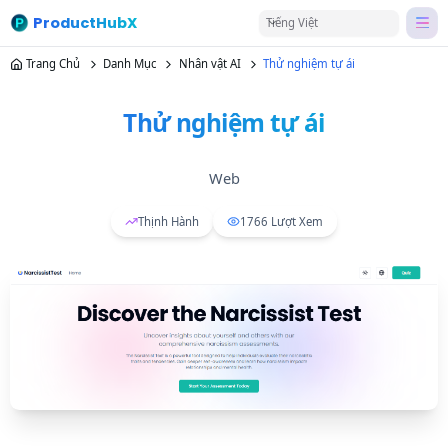
ProductHubX
Tiếng Việt
Trang Chủ
Danh Mục
Nhân vật AI
Thử nghiệm tự ái
Thử nghiệm tự ái
Web
Thịnh Hành
1766
Lượt Xem