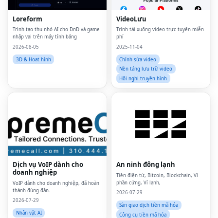
Loreform
VideoLưu
Trình tạo thu nhỏ AI cho DnD và game
Trình tải xuống video trực tuyến miễn
nhập vai trên máy tính bảng
phí
2026-08-05
2025-11-04
3D & Hoạt hình
Chỉnh sửa video
Nền tảng lưu trữ video
Hội nghị truyền hình
Dịch vụ VoIP dành cho
An ninh đông lạnh
doanh nghiệp
Tiền điện tử, Bitcoin, Blockchain, Ví
phần cứng, Ví lạnh,
VoIP dành cho doanh nghiệp, đã hoàn
thành đúng đắn.
2026-07-29
2026-07-29
Sàn giao dịch tiền mã hóa
Nhân vật AI
Công cụ tiền mã hóa