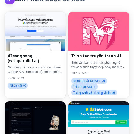
AI song song
Trình tạo truyện tranh AI
(withparallel.ai)
Biến văn bản thành tác phẩm nghệ
thuật Manga tuyệt đẹp ngay lập tức -
Nền tảng đại lý AI dành cho các nhóm
Không cần kỹ năng vẽ.
Google Ads trong nội bộ, nhóm phát
2026-07-29
triển, đại lý và phương tiện truyền
2026-07-29
thông trả phí.
Nghệ thuật tạo sinh AI
Nhân vật AI
Trình tạo Avatar
Trang web cảm hứng thiết kế