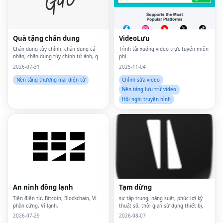
Quà tặng chân dung
VideoLưu
Chân dung tùy chỉnh, chân dung cá
Trình tải xuống video trực tuyến miễn
nhân, chân dung tùy chỉnh từ ảnh, quà
phí
tặng cá nhân, in canvas tùy chỉnh,
2026-07-31
2025-11-04
chân dung từ ảnh, nghệ thuật treo
tường tùy chỉnh, nghệ thuật treo
Nền tảng thương mại điện tử
Chỉnh sửa video
tường cá nhân, tá
Nền tảng lưu trữ video
Hội nghị truyền hình
An ninh đông lạnh
Tạm dừng
Tiền điện tử, Bitcoin, Blockchain, Ví
sự tập trung, năng suất, phúc lợi kỹ
phần cứng, Ví lạnh,
thuật số, thời gian sử dụng thiết bị,
2026-07-29
2026-08-07