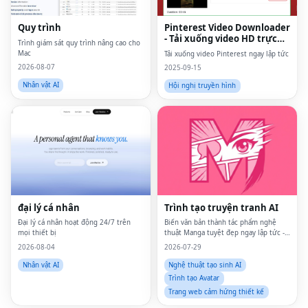
Quy trình
Pinterest Video Downloader
- Tải xuống video HD trực
Trình giám sát quy trình nâng cao cho
tuyến
Mac
Tải xuống video Pinterest ngay lập tức
2026-08-07
2025-09-15
Nhân vật AI
Hội nghị truyền hình
Fac
Twi
Lin
đại lý cá nhân
Trình tạo truyện tranh AI
Pin
Đại lý cá nhân hoạt động 24/7 trên
Biến văn bản thành tác phẩm nghệ
mọi thiết bị
thuật Manga tuyệt đẹp ngay lập tức -
Không cần kỹ năng vẽ.
2026-08-04
2026-07-29
Sna
Nhân vật AI
Nghệ thuật tạo sinh AI
Wh
Trình tạo Avatar
Trang web cảm hứng thiết kế
Tel