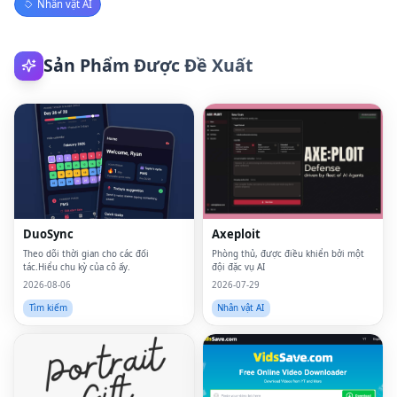
Nhân vật AI
Sản Phẩm Được Đề Xuất
DuoSync
Axeploit
Theo dõi thời gian cho các đối
Phòng thủ, được điều khiển bởi một
tác.Hiểu chu kỳ của cô ấy.
đội đặc vụ AI
2026-08-06
2026-07-29
Tìm kiếm
Nhân vật AI