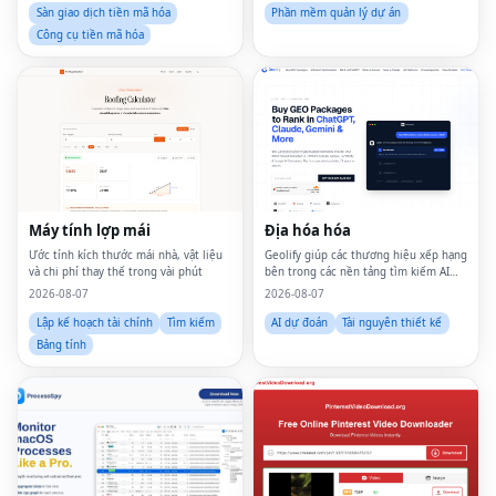
Sàn giao dịch tiền mã hóa
Phần mềm quản lý dự án
Công cụ tiền mã hóa
Máy tính lợp mái
Địa hóa hóa
Ước tính kích thước mái nhà, vật liệu
Geolify giúp các thương hiệu xếp hạng
và chi phí thay thế trong vài phút
bên trong các nền tảng tìm kiếm AI
như ChatGPT, Gemini, Claude và
2026-08-07
2026-08-07
Perplexity thông qua Generative
Engine Optimization (GEO).
Lập kế hoạch tài chính
Tìm kiếm
AI dự đoán
Tài nguyên thiết kế
Bảng tính