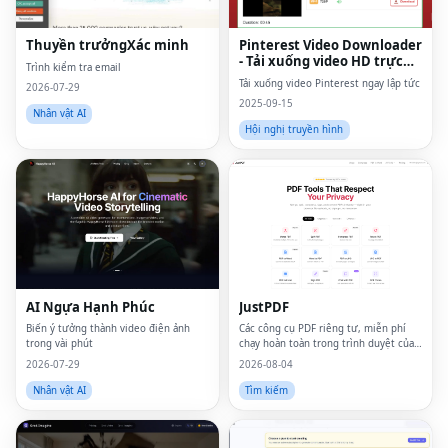
Thuyền trưởngXác minh
Pinterest Video Downloader
- Tải xuống video HD trực
Trình kiểm tra email
tuyến
Tải xuống video Pinterest ngay lập tức
2026-07-29
2025-09-15
Nhân vật AI
Hội nghị truyền hình
AI Ngựa Hạnh Phúc
JustPDF
Biến ý tưởng thành video điện ảnh
Các công cụ PDF riêng tư, miễn phí
trong vài phút
chạy hoàn toàn trong trình duyệt của
bạn — các tệp sẽ không bao giờ rời
2026-07-29
2026-08-04
khỏi thiết bị của bạn.
Nhân vật AI
Tìm kiếm