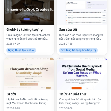
GrokHãy tưởng tượng
Sau của tôi
Grok Imagine là trình tạo hình ảnh và
Biến các cuộc thảo luận trên mạng xã
video AI miễn phí được hỗ trợ bởi
hội thành nội dung vàng trong vài
công cụ Aurora của xAI.Nó kết hợp 20
giây.Trỏ, nhấp và tạo.
2026-07-29
2026-07-29
mô hình AI hàng đầu — bao gồm Grok
Imagine, Flux 2, Sora 2, Veo 3, Imagen
Nghệ thuật tạo sinh AI
Nền tảng tự động hóa tiếp thị
4 và Kli
Fac
Twi
Lin
Pin
Di dời
Thức ănBiệt thự
Sna
Lập kế hoạch đám cưới tất cả trong
Chúng tôi loại bỏ công việc bận rộn
một.Một khoản thanh toán, không
khỏi mạng xã hội.Bạn tập trung vào
đăng ký, không bán dữ liệu.
những gì quan trọng.
Wh
2026-07-28
2026-08-06