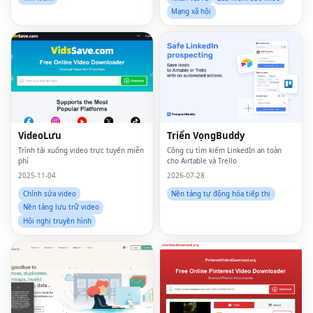
Mạng xã hội
VideoLưu
Triển VọngBuddy
Trình tải xuống video trực tuyến miễn
Công cụ tìm kiếm LinkedIn an toàn
phí
cho Airtable và Trello
2025-11-04
2026-07-28
Chỉnh sửa video
Nền tảng tự động hóa tiếp thị
Nền tảng lưu trữ video
Hội nghị truyền hình