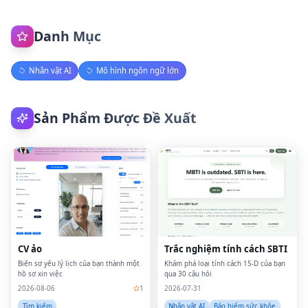
Danh Mục
Nhân vật AI
Mô hình ngôn ngữ lớn
Sản Phẩm Được Đề Xuất
CV ảo
Trắc nghiệm tính cách SBTI
Biến sơ yếu lý lịch của bạn thành một
Khám phá loại tính cách 15-D của bạn
hồ sơ xin việc
qua 30 câu hỏi
2026-08-06
1
2026-07-31
Tìm kiếm
Nhân vật AI
Bảo hiểm sức khỏe