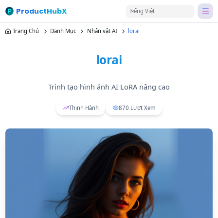
ProductHubX
Tiếng Việt
Trang Chủ
Danh Mục
Nhân vật AI
lorai
lorai
Trình tạo hình ảnh AI LoRA nâng cao
Thịnh Hành
870
Lượt Xem