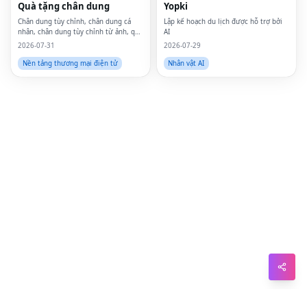
Quà tặng chân dung
Yopki
Sna
Chân dung tùy chỉnh, chân dung cá
Lập kế hoạch du lịch được hỗ trợ bởi
nhân, chân dung tùy chỉnh từ ảnh, quà
AI
tặng cá nhân, in canvas tùy chỉnh,
Wh
2026-07-31
2026-07-29
chân dung từ ảnh, nghệ thuật treo
tường tùy chỉnh, nghệ thuật treo
Nền tảng thương mại điện tử
Nhân vật AI
Tel
tường cá nhân, tá
Mes
Lin
Red
Blo
Hac
Ne
Mes