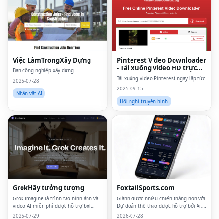
Việc LàmTrongXây Dựng
Pinterest Video Downloader
- Tải xuống video HD trực
Ban công nghiệp xây dựng
tuyến
Tải xuống video Pinterest ngay lập tức
2026-07-28
2025-09-15
Nhân vật AI
Hội nghị truyền hình
GrokHãy tưởng tượng
FoxtailSports.com
Grok Imagine là trình tạo hình ảnh và
Giành được nhiều chiến thắng hơn với
video AI miễn phí được hỗ trợ bởi
Dự đoán thể thao được hỗ trợ bởi Ai,
công cụ Aurora của xAI.Nó kết hợp 20
Công cụ xây dựng Parlay & Đạo cụ
2026-07-29
2026-07-28