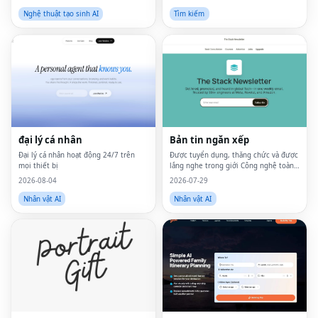
mô hình AI hàng đầu — bao gồm Grok
dành cho người chơi
Imagine, Flux 2, Sora 2, Veo 3, Imagen
Nghệ thuật tạo sinh AI
Tìm kiếm
4 và Kli
đại lý cá nhân
Bản tin ngăn xếp
Đại lý cá nhân hoạt động 24/7 trên
Được tuyển dụng, thăng chức và được
mọi thiết bị
lắng nghe trong giới Công nghệ toàn
cầu—trong một email hàng tuần.Được
2026-08-04
2026-07-29
tin cậy bởi 45k.
Nhân vật AI
Nhân vật AI
Fac
Twi
Lin
Pin