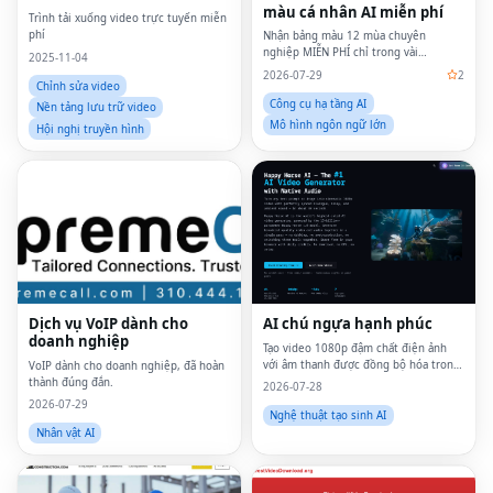
màu cá nhân AI miễn phí
Trình tải xuống video trực tuyến miễn
phí
Nhận bảng màu 12 mùa chuyên
nghiệp MIỄN PHÍ chỉ trong vài
2025-11-04
giây.Không cần đăng ký!
2026-07-29
2
Chỉnh sửa video
Công cụ hạ tầng AI
Nền tảng lưu trữ video
Mô hình ngôn ngữ lớn
Hội nghị truyền hình
Dịch vụ VoIP dành cho
AI chú ngựa hạnh phúc
doanh nghiệp
Tạo video 1080p đậm chất điện ảnh
với âm thanh được đồng bộ hóa trong
VoIP dành cho doanh nghiệp, đã hoàn
~38 giây.
thành đúng đắn.
2026-07-28
2026-07-29
Nghệ thuật tạo sinh AI
Nhân vật AI