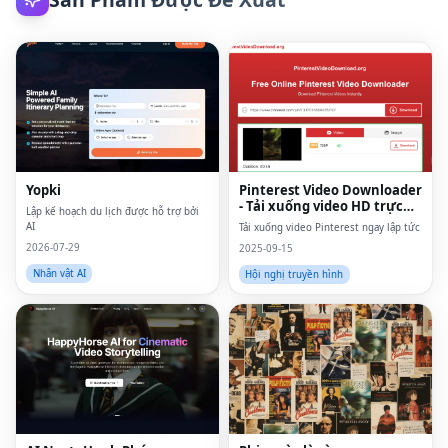
Yopki
Pinterest Video Downloader
- Tải xuống video HD trực
Lập kế hoạch du lịch được hỗ trợ bởi
tuyến
AI
Tải xuống video Pinterest ngay lập tức
2026-07-29
2025-09-15
Nhân vật AI
Hội nghị truyền hình