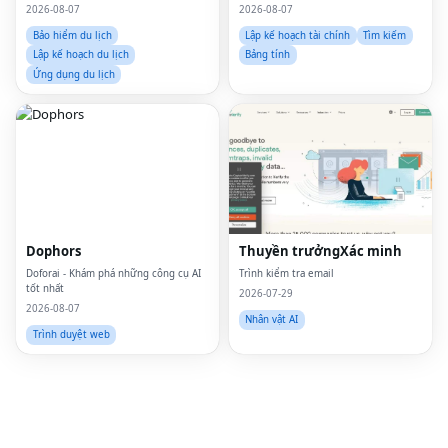
xuất về khu nghỉ dưỡng được cá nhân
2026-08-07
2026-08-07
hóa và trình tạo gói thông minh.
Bảo hiểm du lịch
Lập kế hoạch tài chính
Tìm kiếm
Lập kế hoạch du lịch
Bảng tính
Ứng dụng du lịch
Fac
Twi
Lin
Pin
Dophors
Thuyền trưởngXác minh
Sna
Doforai - Khám phá những công cụ AI
Trình kiểm tra email
tốt nhất
2026-07-29
Wh
2026-08-07
Nhân vật AI
Trình duyệt web
Tel
Mes
Lin