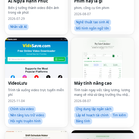
AI Ngựa Hạnh Phúc
Phim này là gì
Biến ý tưởng thành video điện ảnh
phim, công cụ tìm phim
trong vài phút
2026-08-07
2026-07-29
Nghệ thuật tạo sinh AI
Nhân vật AI
Mô hình ngôn ngữ lớn
VideoLưu
Máy tính nâng cao
Trình tải xuống video trực tuyến miễn
Tính toán ngay việc tăng lương, lương
phí
mang về nhà và tăng trưởng thu nhập
thực tế của bạn
2025-11-04
2026-08-07
Chỉnh sửa video
Ứng dụng lập ngân sách
Nền tảng lưu trữ video
Lập kế hoạch tài chính
Tìm kiếm
Hội nghị truyền hình
Bảng tính