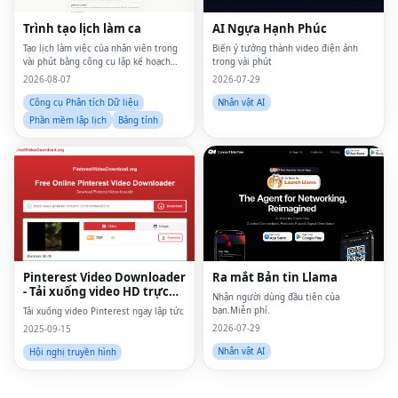
Trình tạo lịch làm ca
AI Ngựa Hạnh Phúc
Tạo lịch làm việc của nhân viên trong
Biến ý tưởng thành video điện ảnh
vài phút bằng công cụ lập kế hoạch
trong vài phút
trực tuyến đơn giản
2026-08-07
2026-07-29
Công cụ Phân tích Dữ liệu
Nhân vật AI
Phần mềm lập lịch
Bảng tính
Fac
Twi
Lin
Pin
Pinterest Video Downloader
Ra mắt Bản tin Llama
- Tải xuống video HD trực
Sna
Nhận người dùng đầu tiên của
tuyến
bạn.Miễn phí.
Tải xuống video Pinterest ngay lập tức
Wh
2026-07-29
2025-09-15
Nhân vật AI
Hội nghị truyền hình
Tel
Mes