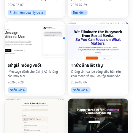
gì.
2026-08-07
2026-07-29
Phần mềm quản lý dự án
Tìm kiếm
Sứ giả móng vuốt
Thức ănBiệt thự
iMessage dành cho đại lý AI - không
Chúng tôi loại bỏ công việc bận rộn
cần máy Mac
khỏi mạng xã hội.Bạn tập trung vào
những gì quan trọng.
2026-07-29
2026-08-06
Nhân vật AI
Nhân vật AI