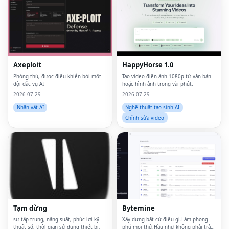
Axeploit
HappyHorse 1.0
Phòng thủ, được điều khiển bởi một
Tạo video điện ảnh 1080p từ văn bản
đội đặc vụ AI
hoặc hình ảnh trong vài phút.
2026-07-29
2026-07-29
Nhân vật AI
Nghệ thuật tạo sinh AI
Chỉnh sửa video
Tạm dừng
Bytemine
sự tập trung, năng suất, phúc lợi kỹ
Xây dựng bất cứ điều gì.Làm phong
thuật số, thời gian sử dụng thiết bị,
phú mọi thứ.Hầu như không phải trả