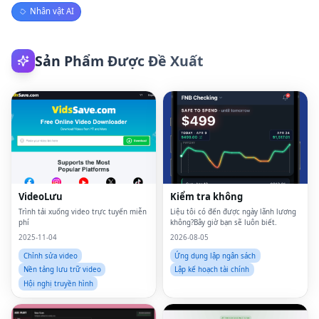
Nhân vật AI
Sản Phẩm Được Đề Xuất
VideoLưu
Kiểm tra không
Trình tải xuống video trực tuyến miễn
Liệu tôi có đến được ngày lãnh lương
phí
không?Bây giờ bạn sẽ luôn biết.
2025-11-04
2026-08-05
Chỉnh sửa video
Ứng dụng lập ngân sách
Nền tảng lưu trữ video
Lập kế hoạch tài chính
Hội nghị truyền hình