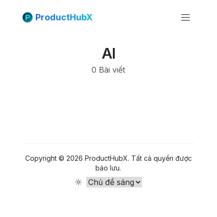
ProductHubX
AI
0
Bài viết
Fac
Copyright ©
2026
ProductHubX
.
Tất cả quyền được
bảo lưu.
Twit
Lin
Pint