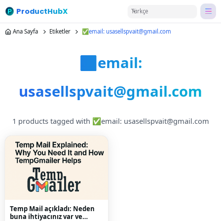
ProductHubX
Türkçe
Ana Sayfa
Etiketler
✅email: usasellspvait@gmail.com
✅email:
usasellspvait@gmail.com
1 products tagged with ✅email: usasellspvait@gmail.com
Temp Mail açıkladı: Neden
buna ihtiyacınız var ve