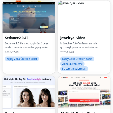
Sedance2.0 AI
jewelryai.video
Sedance 2.0 ile metin, görüntü veya
Mücevher fotoğraflarını anında
sesten anında sinematik yapay zeka
gösterişli pazarlama videolarına
videoları oluşturun.Düzenleme
dönüştürün
2026-07-29
2026-07-28
becerisine gerek yok.
Yapay Zeka Üretken Sanat
Yapay Zeka Üretken Sanat
Video düzenleme
E-ticaret platformları