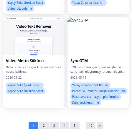
Yapay Zeka Üretken Sanat
Yapay Zeka Karakterleri
Video düzenleme
Fac
Video Metin Sökücü
SyncGTM
Daha temiz içerik için AI video metni ve
B2B girişimleri için giden satışları ve
Twi
nesne kaldırıcı.
satış hattı oluşturmayı otomatikleştiren
yapay zeka destekli GTM mühendisi
2026-05-22
2026-05-19
Lin
Yapay Zeka İçerik Tespiti
Yapay Zeka Sohbet Botları
Yapay Zeka Üretken Sanat
Potansiyel müşteri oluşturma yazılımı
Pin
Pazarlama otomasyon platformları
Satış yetkilendirme
Sna
Wh
Tel
...
1
2
3
4
5
10
»
«