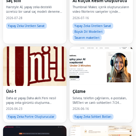
Saç stili
AI Küçük Resim Oluşturucu
Hairstyle AI, yapay zeka destekli
Thumbnail Maker, içerik oluşturucuların
ücretsiz bir sanal saç modeli deneme
video fikirlerini saniyeler içinde
aracıdır.Bir selfie yükleyin ve peri
tıklamaya değer küçük resimlere
2026-07-28
2026-07-16
kesimleri ve boblardan örgüler ve
dönüştürmelerine yardımcı olmak için
kabarık saç modellerine kadar 500
tasarlanmış bir AI küçük resim
Yapay Zeka Üretken Sanat
Yapay Zeka Üretken Sanat
profesyonel saç
oluşturucudur.
Büyük Dil Modelleri
Tasarım maketleri
Üni-1
Çözme
Daha az yapay.Daha akıllı.Yeni nesil
Solvea, telefon çağrılarını, e-postaları,
yapay zeka görüntü oluşturma
SMS'leri ve canlı sohbetleri 7/24
deneyimini yaşayın.
yöneten, kodsuz bir yapay zeka
2026-06-23
2026-06-16
resepsiyonist platformudur.Dakikalar
içinde kurulur; randevu
Yapay Zeka Portre Oluşturucular
Yapay Zeka Sohbet Botları
rezervasyonunu, müşteri