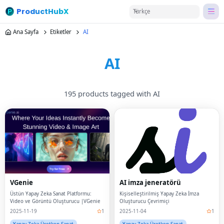
ProductHubX
Türkçe
Ana Sayfa
Etiketler
AI
AI
195 products tagged with AI
VGenie
AI imza jeneratörü
Üstün Yapay Zeka Sanat Platformu:
Kişiselleştirilmiş Yapay Zeka İmza
Video ve Görüntü Oluşturucu |VGenie
Oluşturucu Çevrimiçi
2025-11-19
1
2025-11-04
1