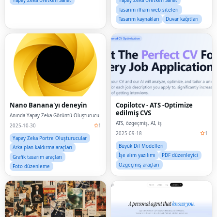
Yapay Zeka Üretken Sanat
Yapay Zeka Üretken Sanat
Tasarım ilham web siteleri
Tasarım kaynakları
Duvar kağıtları
Nano Banana'yı deneyin
Copilotcv - ATS -Optimize
edilmiş CVS
Anında Yapay Zeka Görüntü Oluşturucu
ATS, özgeçmiş, AI, iş
2025-10-30
1
2025-09-18
1
Yapay Zeka Portre Oluşturucular
Büyük Dil Modelleri
Arka plan kaldırma araçları
İşe alım yazılımı
PDF düzenleyici
Grafik tasarım araçları
Özgeçmiş araçları
Foto düzenleme